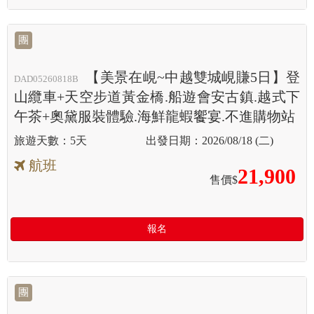
團
【美景在峴~中越雙城峴賺5日】登
DAD05260818B
山纜車+天空步道黃金橋.船遊會安古鎮.越式下
午茶+奧黛服裝體驗.海鮮龍蝦饗宴.不進購物站
5天
2026/08/18 (二)
航班
21,900
售價$
報名
團