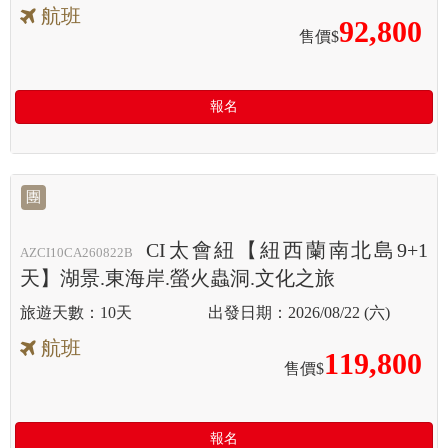
航班
92,800
售價$
報名
團
CI太會紐【紐西蘭南北島9+1
AZCI10CA260822B
天】湖景.東海岸.螢火蟲洞.文化之旅
10天
2026/08/22 (六)
航班
119,800
售價$
報名