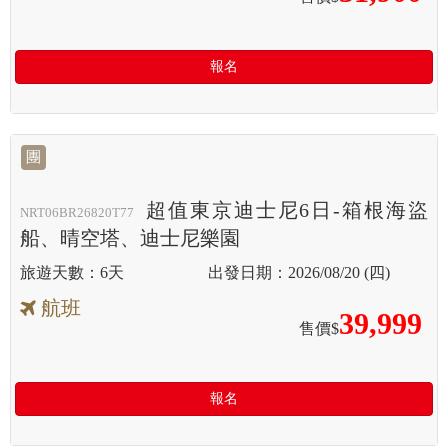
報名
團
超值東京迪士尼6日-箱根海盜
NRT06BR26820T77
船、晴空塔、迪士尼樂園
6天
2026/08/20 (四)
航班
39,999
售價$
報名