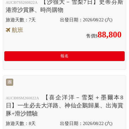
【沙很大－雪梨7日】史蒂芬斯
AUCI07SS260822A
港滑沙賞豚、時尚購物
7天
2026/08/22 (六)
航班
88,800
售價$
報名
團
【喜企洋洋－雪梨＋墨爾本8
AUCI08SM260822A
日】一生必去大洋路、神仙企鵝歸巢、出海賞
豚+滑沙體驗
8天
2026/08/22 (六)