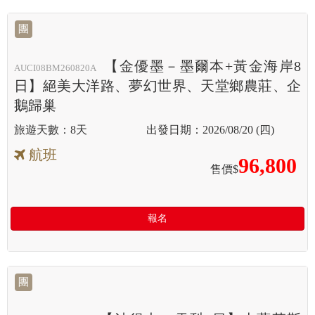
團
【金優墨－墨爾本+黃金海岸8
AUCI08BM260820A
日】絕美大洋路、夢幻世界、天堂鄉農莊、企
鵝歸巢
8天
2026/08/20 (四)
航班
96,800
售價$
報名
團