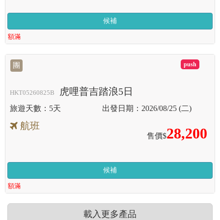
候補
額滿
滿
團
虎哩普吉踏浪5日
HKT05260825B
5天
2026/08/25 (二)
航班
28,200
售價$
候補
額滿
載入更多產品