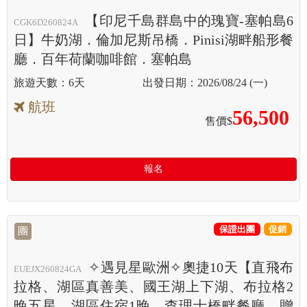
【印尼千島群島中的瑰寶-塞帕島6
CGK6D260824A
日】牛奶湖．倫加尼斯吊橋．Pinisi湖畔船形餐
廳．百年荷蘭咖啡館．塞帕島
6天
2026/08/24 (一)
航班
56,500
售價$
報名
保證出團
促銷
團
✧遇見星歐洲✧奧捷10天【直飛布
EUEJX260824GA
拉格、湖區真善美、國王湖上下湖、布拉格2
晚五星、湖區住宿1晚、查理士橋畔餐廳、贈