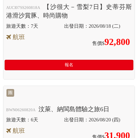
【沙很大－雪梨7日】史蒂芬斯
AUCI07SS260818A
港滑沙賞豚、時尚購物
7天
2026/08/18 (二)
航班
92,800
售價$
報名
團
汶萊、納閩島體驗之旅6日
BWN06260820A
6天
2026/08/20 (四)
航班
31,900
售價$