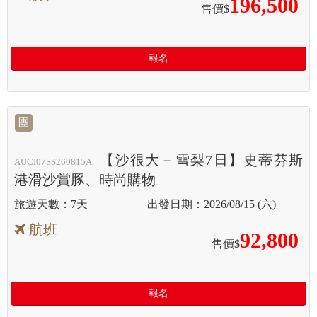
196,500
售價$
報名
團
【沙很大－雪梨7日】史蒂芬斯
AUCI07SS260815A
港滑沙賞豚、時尚購物
7天
2026/08/15 (六)
航班
92,800
售價$
報名