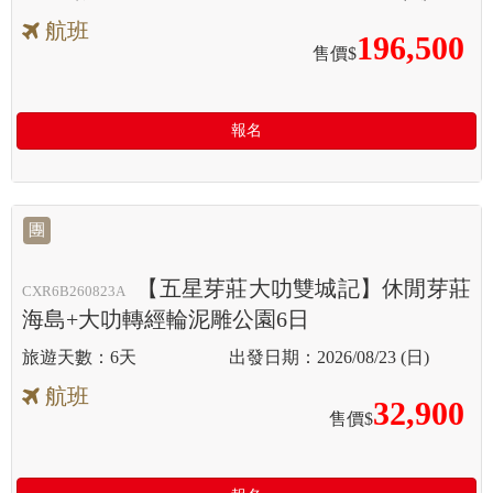
航班
196,500
售價$
報名
團
【五星芽莊大叻雙城記】休閒芽莊
CXR6B260823A
海島+大叻轉經輪泥雕公園6日
6天
2026/08/23 (日)
航班
32,900
售價$