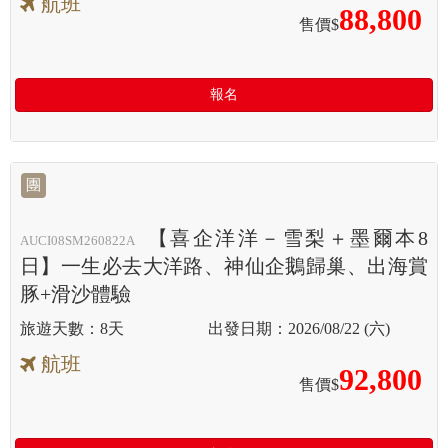
航班
88,800
售價$
報名
團
【喜企洋洋－雪梨＋墨爾本8
AUCI08SM260822A
日】一生必去大洋路、神仙企鵝歸巢、出海賞
豚+滑沙體驗
8天
2026/08/22 (六)
航班
92,800
售價$