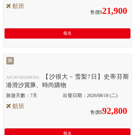
航班
21,900
售價$
報名
團
【沙很大－雪梨7日】史蒂芬斯
AUCI07SS260818A
港滑沙賞豚、時尚購物
7天
2026/08/18 (二)
航班
92,800
售價$
報名