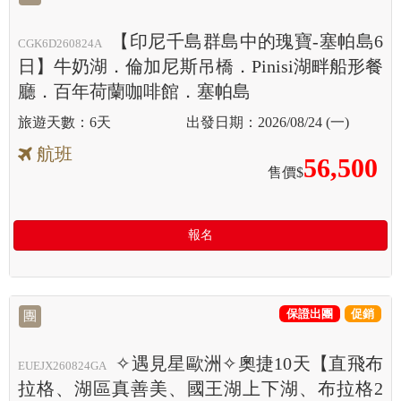
【印尼千島群島中的瑰寶-塞帕島6
CGK6D260824A
日】牛奶湖．倫加尼斯吊橋．Pinisi湖畔船形餐
廳．百年荷蘭咖啡館．塞帕島
6天
2026/08/24 (一)
航班
56,500
售價$
報名
保證出團
促銷
團
✧遇見星歐洲✧奧捷10天【直飛布
EUEJX260824GA
拉格、湖區真善美、國王湖上下湖、布拉格2