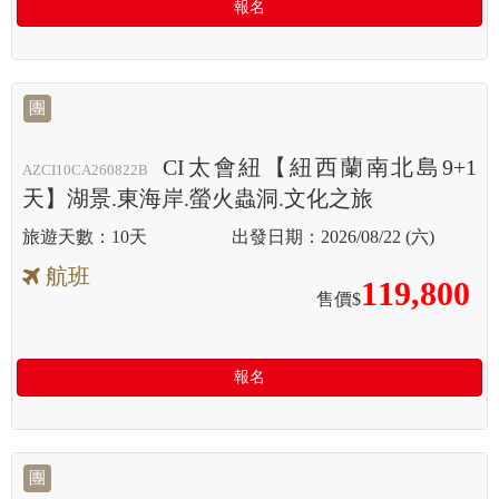
報名
團
CI太會紐【紐西蘭南北島9+1
AZCI10CA260822B
天】湖景.東海岸.螢火蟲洞.文化之旅
10天
2026/08/22 (六)
航班
119,800
售價$
報名
團