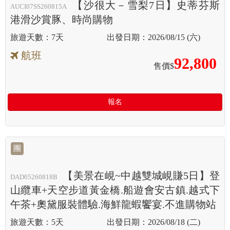
【沙很大－雪梨7日】史蒂芬斯
AUCI07SS260815A
港滑沙賞豚、時尚購物
7天
2026/08/15 (六)
航班
92,800
售價$
報名
團
【美景在峴~中越雙城峴賺5日】登
DAD05260818B
山纜車+天空步道黃金橋.船遊會安古鎮.越式下
午茶+奧黛服裝體驗.海鮮龍蝦饗宴.不進購物站
5天
2026/08/18 (二)