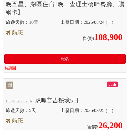
晚五星、湖區住宿1晚、查理士橋畔餐廳、贈
網卡】
10天
2026/08/24 (一)
航班
108,900
售價$
報名
特惠團
滿
團
虎哩普吉秘境5日
HKT05260825A
5天
2026/08/25 (二)
航班
26,200
售價$