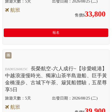
5天
2026/08/25 (二)
航班
33,800
售價$
報名
團
長榮航空-六人成行~【珍愛峴港】
DAD05260825C
中越浪漫慢時光、獨家山茶半島遊船、巨手黃
金橋漫步、古城下午茶、簸箕船體驗，五星尊
享5日
5天
2026/08/25 (二)
航班
39,900