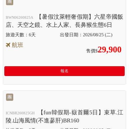
團
【暑假汶萊輕奢假期】六星帝國飯
BWN06260825A
店、天空之鏡、水上人家、長鼻猴生態6日
6天
2026/08/25 (二)
航班
29,900
售價$
報名
團
【fun韓假期-嶽首爾5日】束草.江
ICNBR260825GH
陵.山海風情(不進蔘肝)BR160