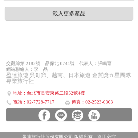
載入更多產品
交觀綜第 2182號
品保北 0744號
代表人：張鳴育
網站聯絡人：李一品
盈達旅遊|吳哥窟、越南、日本旅遊 金質獎五星團隊
專業旅行社
地址：台北市長安東路二段52號4樓
電話：02-7728-7717
傳真：02-2523-0303
盈達旅行社股份有限公司 版權所有．盜用必究