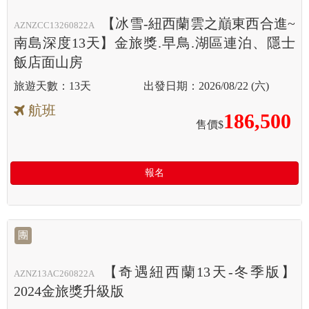
【冰雪-紐西蘭雲之巔東西合進~
AZNZCC13260822A
南島深度13天】金旅獎.早鳥.湖區連泊、隱士
飯店面山房
13天
2026/08/22 (六)
航班
186,500
售價$
報名
團
【奇遇紐西蘭13天-冬季版】
AZNZ13AC260822A
2024金旅獎升級版