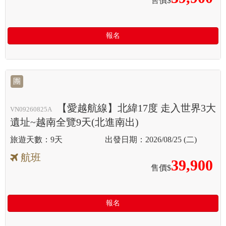
售價$
報名
團
【愛越航線】北緯17度 走入世界3大
VN09260825A
遺址~越南全覽9天(北進南出)
9天
2026/08/25 (二)
航班
39,900
售價$
報名