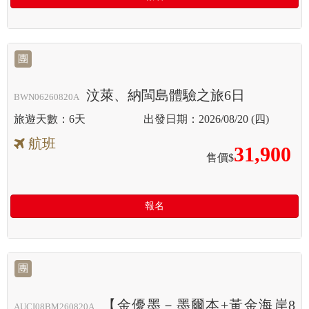
團
汶萊、納閩島體驗之旅6日
BWN06260820A
6天
2026/08/20 (四)
航班
31,900
售價$
報名
團
【金優墨－墨爾本+黃金海岸8
AUCI08BM260820A