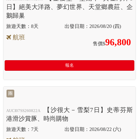
日】絕美大洋路、夢幻世界、天堂鄉農莊、企
鵝歸巢
8天
2026/08/20 (四)
航班
96,800
售價$
報名
團
【沙很大－雪梨7日】史蒂芬斯
AUCI07SS260822A
港滑沙賞豚、時尚購物
7天
2026/08/22 (六)