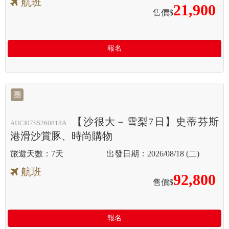
航班
21,900
售價$
報名
團
【沙很大－雪梨7日】史蒂芬斯
AUCI07SS260818A
港滑沙賞豚、時尚購物
7天
2026/08/18 (二)
航班
92,800
售價$
報名