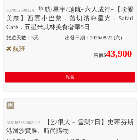
華航/星宇/越航~六人成行~【珍愛
SGN05260822A
美奈】西貢小巴黎．藩切濱海星光．Safari
Café．五星米其林美食奢華5日
5天
2026/08/22 (六)
航班
43,900
售價$
報名
團
【沙很大－雪梨7日】史蒂芬斯
AUCI07SS260822A
港滑沙賞豚、時尚購物