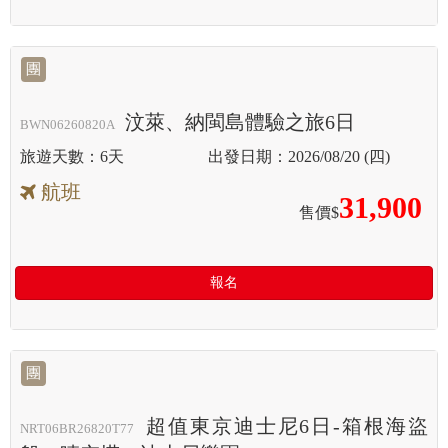
團
汶萊、納閩島體驗之旅6日
BWN06260820A
6天
2026/08/20 (四)
航班
31,900
售價$
報名
團
超值東京迪士尼6日-箱根海盜
NRT06BR26820T77