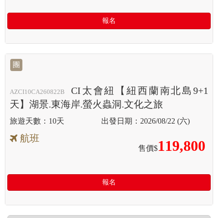
報名
團
CI太會紐【紐西蘭南北島9+1
AZCI10CA260822B
天】湖景.東海岸.螢火蟲洞.文化之旅
10天
2026/08/22 (六)
航班
119,800
售價$
報名