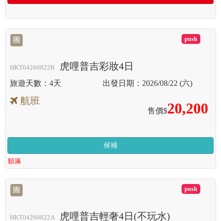
滿
團
虎哩普吉彩妝4日
HKT04260822B
4天
2026/08/22 (六)
航班
20,200
售價$
候補
額滿
滿
團
虎哩普吉輕奢4日(不玩水)
HKT04260822A