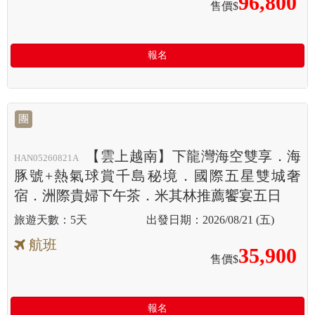
96,800
售價$
報名
團
【雲上越南】下龍灣海空雙享．海
HAN05260821A
豚號+熱氣球賞千島秘境．國際五星雙城奢
宿．洲際貴婦下午茶．米其林推薦饗宴五日
5天
2026/08/21 (五)
航班
35,900
售價$
報名