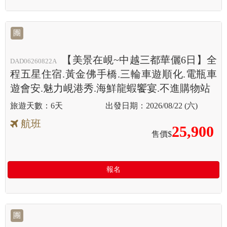
團
【美景在峴~中越三都華儷6日】全
DAD06260822A
程五星住宿.黃金佛手橋.三輪車遊順化.電瓶車
遊會安.魅力峴港秀.海鮮龍蝦饗宴.不進購物站
6天
2026/08/22 (六)
航班
25,900
售價$
報名
團