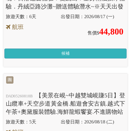
驗．丹絨亞路沙灘~贈送體驗潛水~※天天出發
6天
2026/08/17 (一)
航班
44,800
售價$
候補
團
【美景在峴~中越雙城峴賺5日】登
DAD05260818B
山纜車+天空步道黃金橋.船遊會安古鎮.越式下
午茶+奧黛服裝體驗.海鮮龍蝦饗宴.不進購物站
5天
2026/08/18 (二)