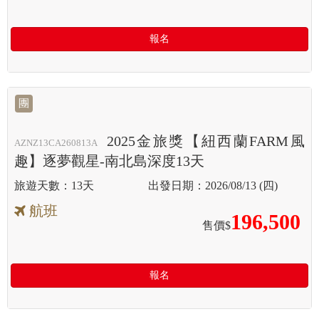
報名
團
2025金旅獎【紐西蘭FARM風
AZNZ13CA260813A
趣】逐夢觀星-南北島深度13天
13天
2026/08/13 (四)
航班
196,500
售價$
報名