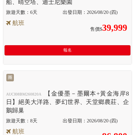
船、晴空塔、迪士尼樂園
6天
2026/08/20 (四)
航班
39,999
售價$
報名
團
【金優墨－墨爾本+黃金海岸8
AUCI08BM260820A
日】絕美大洋路、夢幻世界、天堂鄉農莊、企
鵝歸巢
8天
2026/08/20 (四)
航班