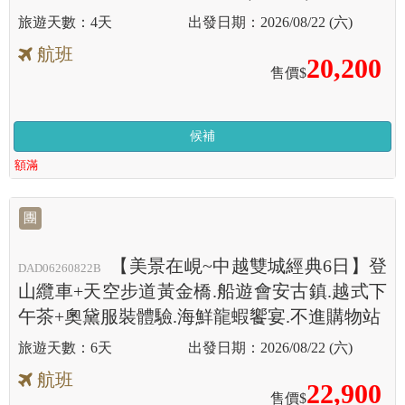
4天
2026/08/22 (六)
航班
20,200
售價$
候補
額滿
團
【美景在峴~中越雙城經典6日】登
DAD06260822B
山纜車+天空步道黃金橋.船遊會安古鎮.越式下
午茶+奧黛服裝體驗.海鮮龍蝦饗宴.不進購物站
6天
2026/08/22 (六)
航班
22,900
售價$