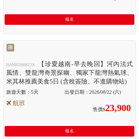
報名
團
【珍愛越南-早去晚回】河內法式
HAN05260822A
風情、雙龍灣奇景探幽、獨家下龍灣熱氣球、
米其林推薦美食5日 (含稅簽險、不進購物站)
5天
2026/08/22 (六)
航班
23,900
售價$
報名