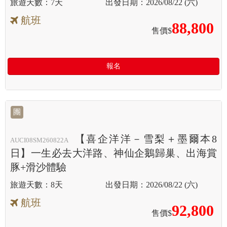
7天
2026/08/22 (六)
航班
88,800
售價$
報名
團
【喜企洋洋－雪梨＋墨爾本8
AUCI08SM260822A
日】一生必去大洋路、神仙企鵝歸巢、出海賞
豚+滑沙體驗
8天
2026/08/22 (六)
航班
92,800
售價$