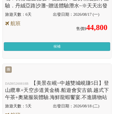
驗．丹絨亞路沙灘~贈送體驗潛水~※天天出發
6天
2026/08/17 (一)
航班
44,800
售價$
候補
團
【美景在峴~中越雙城峴賺5日】登
DAD05260818B
山纜車+天空步道黃金橋.船遊會安古鎮.越式下
午茶+奧黛服裝體驗.海鮮龍蝦饗宴.不進購物站
5天
2026/08/18 (二)