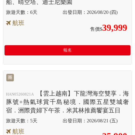
船、晴空塔、迪士尼樂園
6天
2026/08/20 (四)
航班
39,999
售價$
報名
團
【雲上越南】下龍灣海空雙享．海
HAN05260821A
豚號+熱氣球賞千島秘境．國際五星雙城奢
宿．洲際貴婦下午茶．米其林推薦饗宴五日
5天
2026/08/21 (五)
航班