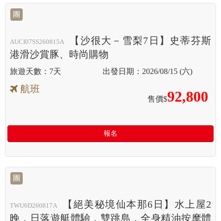
團
【沙很大－雪梨7日】史蒂芬斯
AUCI07SS260815A
港滑沙賞豚、時尚購物
7天
2026/08/15 (六)
航班
92,800
售價$
報名
團
【絕美秘境仙本那6日】水上屋2
TWU6D260817A
晚．日落遊艇體驗．雙跳島．全身精油按摩體