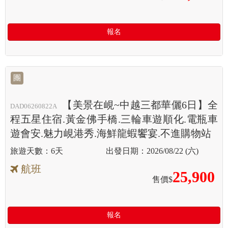
報名
團
【美景在峴~中越三都華儷6日】全
DAD06260822A
程五星住宿.黃金佛手橋.三輪車遊順化.電瓶車
遊會安.魅力峴港秀.海鮮龍蝦饗宴.不進購物站
6天
2026/08/22 (六)
航班
25,900
售價$
報名