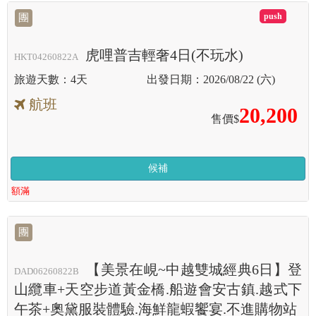
滿
團
虎哩普吉輕奢4日(不玩水)
HKT04260822A
4天
2026/08/22 (六)
航班
20,200
售價$
候補
額滿
團
【美景在峴~中越雙城經典6日】登
DAD06260822B
山纜車+天空步道黃金橋.船遊會安古鎮.越式下
午茶+奧黛服裝體驗.海鮮龍蝦饗宴.不進購物站