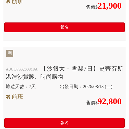
航班
21,900
售價$
報名
團
【沙很大－雪梨7日】史蒂芬斯
AUCI07SS260818A
港滑沙賞豚、時尚購物
7天
2026/08/18 (二)
航班
92,800
售價$
報名