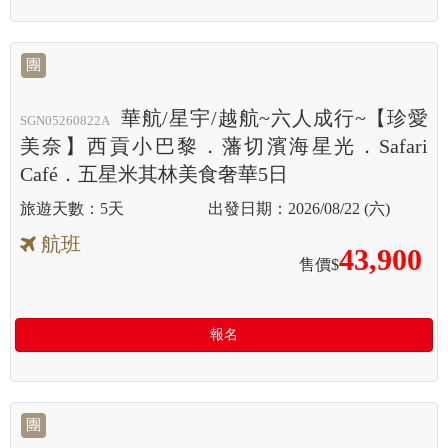
團
華航/星宇/越航~六人成行~【珍愛
SGN05260822A
美奈】西貢小巴黎．藩切濱海星光．Safari
Café．五星米其林美食奢華5日
5天
2026/08/22 (六)
航班
43,900
售價$
報名
團