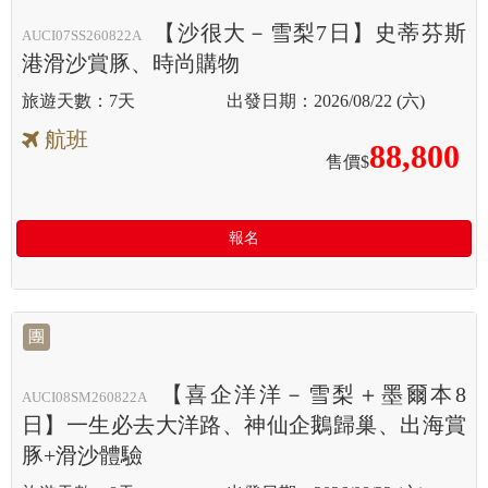
【沙很大－雪梨7日】史蒂芬斯
AUCI07SS260822A
港滑沙賞豚、時尚購物
7天
2026/08/22 (六)
航班
88,800
售價$
報名
團
【喜企洋洋－雪梨＋墨爾本8
AUCI08SM260822A
日】一生必去大洋路、神仙企鵝歸巢、出海賞
豚+滑沙體驗