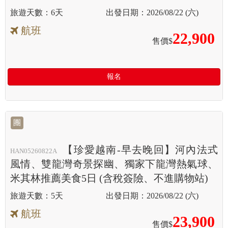
6天
2026/08/22 (六)
航班
22,900
售價$
報名
團
【珍愛越南-早去晚回】河內法式
HAN05260822A
風情、雙龍灣奇景探幽、獨家下龍灣熱氣球、
米其林推薦美食5日 (含稅簽險、不進購物站)
5天
2026/08/22 (六)
航班
23,900
售價$