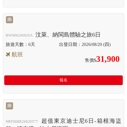
團
汶萊、納閩島體驗之旅6日
BWN06260820A
6天
2026/08/20 (四)
航班
31,900
售價$
報名
團
超值東京迪士尼6日-箱根海盜
NRT06BR26820T77