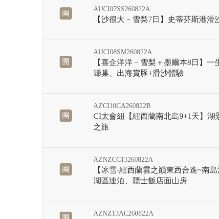
AUCI07SS260822A
團
【沙很大－雪梨7日】史蒂芬斯港滑
AUCI08SM260822A
團
【喜企洋洋－雪梨＋墨爾本8日】一
歸巢、出海賞豚+滑沙體驗
AZCI10CA260822B
團
CI太會紐【紐西蘭南北島9+1天】湖
之旅
AZNZCC13260822A
團
【冰雪-紐西蘭雲之巔東西合進~南島深
湖區連泊、隱士飯店面山房
AZNZ13AC260822A
團