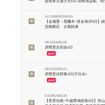
超值東京迪士尼6日-箱根海盜船、
AUCI08BM260820A
團
【金優墨－墨爾本+黃金海岸8日】
堂鄉農莊、企鵝歸巢
HKT04260822B
虎哩普吉彩妝4日
團
滿
HKT04260822A
虎哩普吉輕奢4日(不玩水)
團
滿
DAD06260822B
【美景在峴~中越雙城經典6日】登山
團