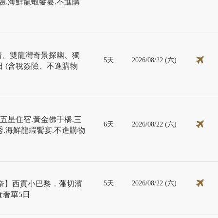
驗.海鮮龍蝦饗宴.不進購
情、雙龍灣奇景探幽、獨
5天
2026/08/22 (六)
 (含稅簽險、不進購物
五星住宿.黃金佛手橋.三
6天
2026/08/22 (六)
秀.海鮮龍蝦饗宴.不進購物
5天
2026/08/22 (六)
美奈】西貢小巴黎．藩切濱
美食奢華5日