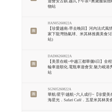
遊會安古鎮.越式下午茶+奧黛服裝體
物站
HAN05260822A
【珍愛越南-早去晚回】河內法式風
團
家下龍灣熱氣球、米其林推薦美食5日
站)
DAD06260822A
【美景在峴~中越三都華儷6日】全程
團
輪車遊順化.電瓶車遊會安.魅力峴港
站
SGN05260822A
團
華航/星宇/越航~六人成行~【珍愛
海星光．Safari Café．五星米其林