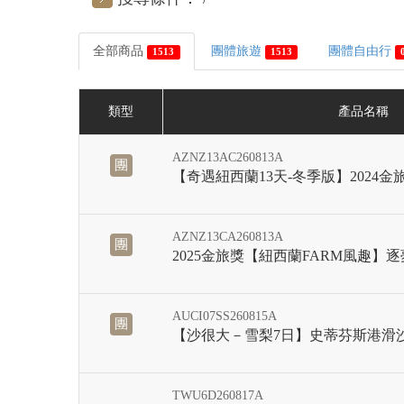
全部商品
團體旅遊
團體自由行
1513
1513
類型
產品名稱
AZNZ13AC260813A
團
【奇遇紐西蘭13天-冬季版】2024
AZNZ13CA260813A
團
2025金旅獎【紐西蘭FARM風趣】逐
AUCI07SS260815A
團
【沙很大－雪梨7日】史蒂芬斯港滑
TWU6D260817A