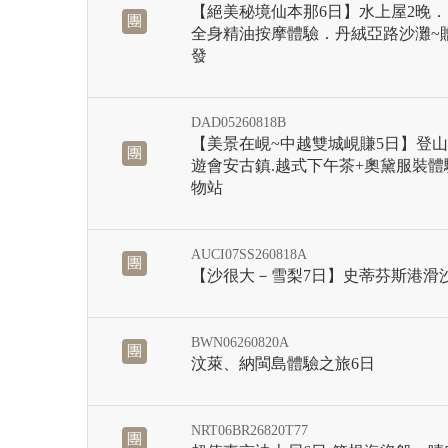
【絕美秘境仙本那6日】水上屋2晚
團
全身精油按摩體驗．丹絨亞路沙灘~
發
DAD05260818B
【美景在峴~中越雙城峴賺5日】登山
團
遊會安古鎮.越式下午茶+奧黛服裝體
物站
AUCI07SS260818A
團
【沙很大－雪梨7日】史蒂芬斯港滑
BWN06260820A
團
汶萊、納閩島體驗之旅6日
NRT06BR26820T77
團