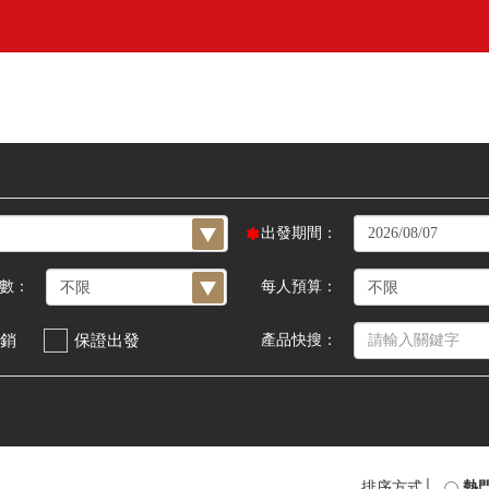
出發期間：
數：
每人預算：
銷
保證出發
產品快搜：
排序方式│
熱