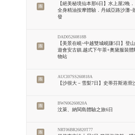
【絕美秘境仙本那6日】水上屋2晚
團
全身精油按摩體驗．丹絨亞路沙灘~
發
DAD05260818B
【美景在峴~中越雙城峴賺5日】登山
團
遊會安古鎮.越式下午茶+奧黛服裝體
物站
AUCI07SS260818A
團
【沙很大－雪梨7日】史蒂芬斯港滑
BWN06260820A
團
汶萊、納閩島體驗之旅6日
NRT06BR26820T77
團