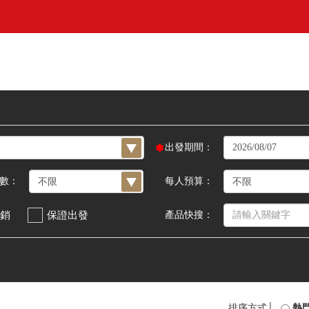
出發期間：
數：
每人預算：
銷
保證出發
產品快搜：
排序方式│
熱