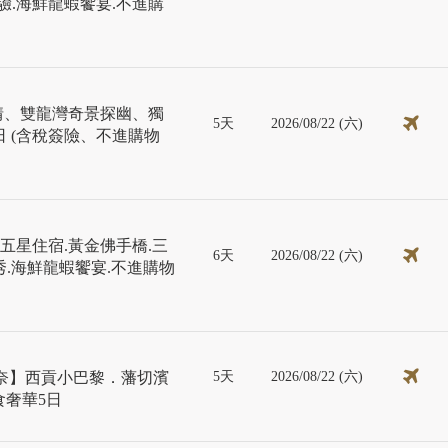
驗.海鮮龍蝦饗宴.不進購
情、雙龍灣奇景探幽、獨
5天
2026/08/22 (六)
 (含稅簽險、不進購物
五星住宿.黃金佛手橋.三
6天
2026/08/22 (六)
秀.海鮮龍蝦饗宴.不進購物
5天
2026/08/22 (六)
美奈】西貢小巴黎．藩切濱
美食奢華5日