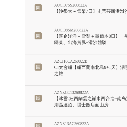
AUCI07SS260822A
團
【沙很大－雪梨7日】史蒂芬斯港滑
AUCI08SM260822A
團
【喜企洋洋－雪梨＋墨爾本8日】一
歸巢、出海賞豚+滑沙體驗
AZCI10CA260822B
團
CI太會紐【紐西蘭南北島9+1天】湖
之旅
AZNZCC13260822A
團
【冰雪-紐西蘭雲之巔東西合進~南島深
湖區連泊、隱士飯店面山房
AZNZ13AC260822A
團