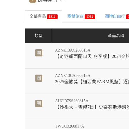
全部商品
團體旅遊
團體自由行
1512
1512
類型
產品名稱
AZNZ13AC260813A
團
【奇遇紐西蘭13天-冬季版】2024
AZNZ13CA260813A
團
2025金旅獎【紐西蘭FARM風趣】逐
AUCI07SS260815A
團
【沙很大－雪梨7日】史蒂芬斯港滑
TWU6D260817A