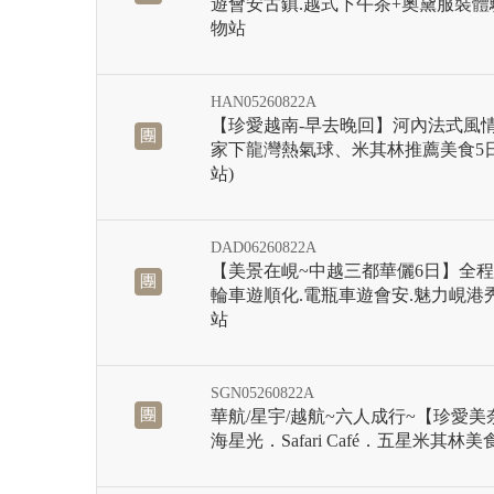
遊會安古鎮.越式下午茶+奧黛服裝體
物站
HAN05260822A
【珍愛越南-早去晚回】河內法式風
團
家下龍灣熱氣球、米其林推薦美食5日
站)
DAD06260822A
【美景在峴~中越三都華儷6日】全程
團
輪車遊順化.電瓶車遊會安.魅力峴港
站
SGN05260822A
團
華航/星宇/越航~六人成行~【珍愛
海星光．Safari Café．五星米其林