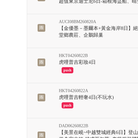
超值東京迪士尼6日-箱根海盜船、
AUCI08BM260820A
團
【金優墨－墨爾本+黃金海岸8日】
堂鄉農莊、企鵝歸巢
HKT04260822B
虎哩普吉彩妝4日
團
滿
HKT04260822A
虎哩普吉輕奢4日(不玩水)
團
滿
DAD06260822B
【美景在峴~中越雙城經典6日】登山
團