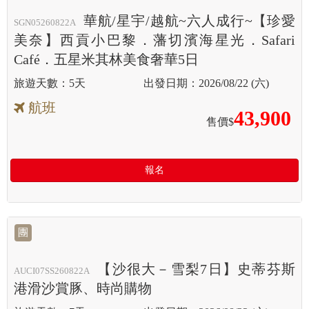
華航/星宇/越航~六人成行~【珍愛
SGN05260822A
美奈】西貢小巴黎．藩切濱海星光．Safari
Café．五星米其林美食奢華5日
5天
2026/08/22 (六)
航班
43,900
售價$
報名
團
【沙很大－雪梨7日】史蒂芬斯
AUCI07SS260822A
港滑沙賞豚、時尚購物