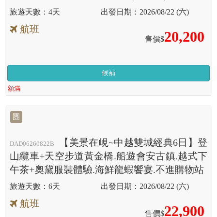
4天
2026/08/22 (六)
航班
20,200
售價$
候補
額滿
團
【美景在峴~中越雙城經典6日】登
DAD06260822B
山纜車+天空步道黃金橋.船遊會安古鎮.越式下
午茶+奧黛服裝體驗.海鮮龍蝦饗宴.不進購物站
6天
2026/08/22 (六)
航班
22,900
售價$