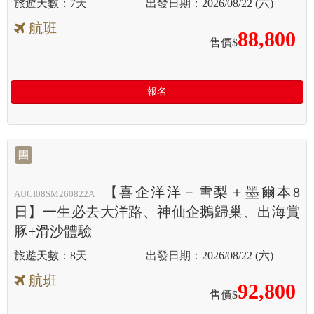
7天
2026/08/22 (六)
航班
88,800
售價$
報名
團
【喜企洋洋－雪梨＋墨爾本8
AUCI08SM260822A
日】一生必去大洋路、神仙企鵝歸巢、出海賞
豚+滑沙體驗
8天
2026/08/22 (六)
航班
92,800
售價$