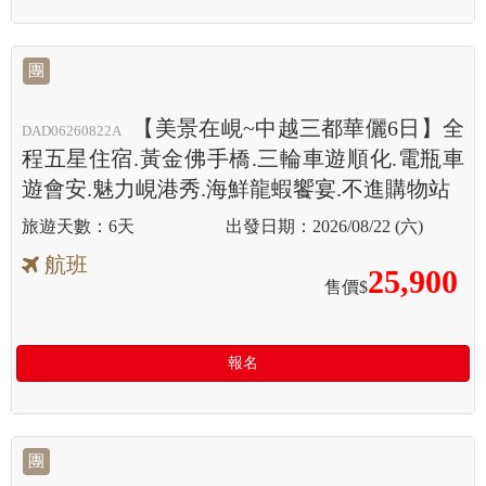
團
【美景在峴~中越三都華儷6日】全
DAD06260822A
程五星住宿.黃金佛手橋.三輪車遊順化.電瓶車
遊會安.魅力峴港秀.海鮮龍蝦饗宴.不進購物站
6天
2026/08/22 (六)
航班
25,900
售價$
報名
團