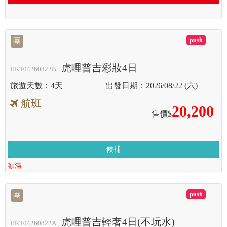
滿
團
虎哩普吉彩妝4日
HKT04260822B
4天
2026/08/22 (六)
航班
20,200
售價$
候補
額滿
滿
團
虎哩普吉輕奢4日(不玩水)
HKT04260822A