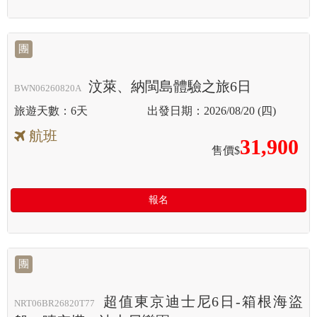
團
汶萊、納閩島體驗之旅6日
BWN06260820A
6天
2026/08/20 (四)
航班
31,900
售價$
報名
團
超值東京迪士尼6日-箱根海盜
NRT06BR26820T77