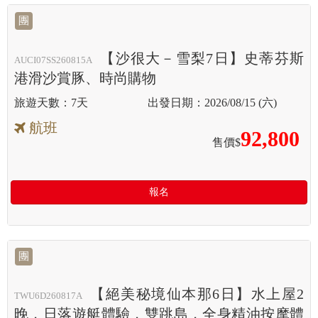
團
【沙很大－雪梨7日】史蒂芬斯
AUCI07SS260815A
港滑沙賞豚、時尚購物
7天
2026/08/15 (六)
航班
92,800
售價$
報名
團
【絕美秘境仙本那6日】水上屋2
TWU6D260817A
晚．日落遊艇體驗．雙跳島．全身精油按摩體