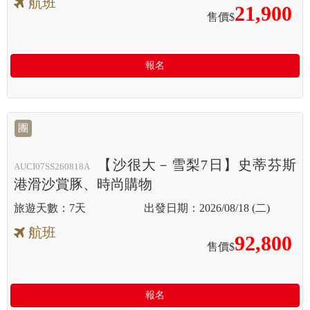
航班
21,900
售價$
報名
團
【沙很大－雪梨7日】史蒂芬斯
AUCI07SS260818A
港滑沙賞豚、時尚購物
7天
2026/08/18 (二)
航班
92,800
售價$
報名