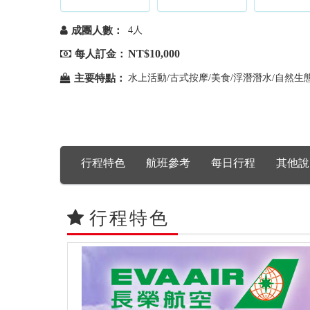
成團人數：
4人
NT$10,000
每人訂金：
主要特點：
水上活動/古式按摩/美食/浮潛潛水/自然生
行程特色
航班參考
每日行程
其他說
行程特色