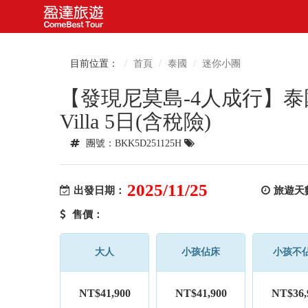
目前位置：
首頁
泰國
迷你小團
【發現尼莫島-4人成行】泰國
Villa 5日(含稅險)
團號：BKK5D251125H
2025/11/25
出發日期：
旅遊天
售價：
大人
小孩佔床
小孩不
NT$41,900
NT$41,900
NT$36,