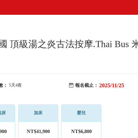
 頂級湯之炎古法按摩.Thai Bus
2025/11/25
數：
5天4夜
報名截止：
佔床
加床
嬰兒
900
NT$41,900
NT$6,800