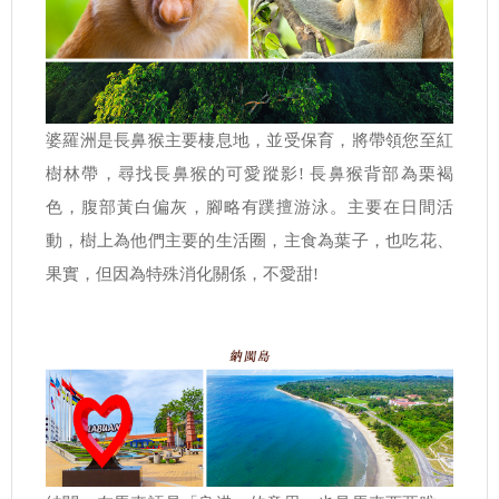
婆羅洲是長鼻猴主要棲息地，並受保育，將帶領您至紅
樹林帶，尋找長鼻猴的可愛蹤影! 長鼻猴背部為栗褐
色，腹部黃白偏灰，腳略有蹼擅游泳。主要在日間活
動，樹上為他們主要的生活圈，主食為葉子，也吃花、
果實，但因為特殊消化關係，不愛甜!