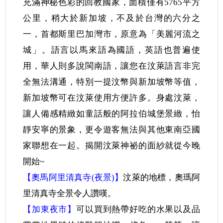
充滿神秘色彩的回教國家，面積僅有5765平方
公里，稍大於新加坡，不及於台灣的六分之
一，首都斯里巴加灣市，原意為「美麗河流之
城」。語言以馬來語為國語，英語也普遍使
用，華人則多說閩南語，讓您在汶萊語言非完
全無法溝通，特別一提汶幣與新加坡幣等值，
新加坡幣可在汶萊使用方便許多。身處汶萊，
讓人備感精緻如童話般的阿拉伯城堡景緻，怡
靜安寧的景象，更令遊客無法與其他東南亞國
家聯想在一起。揭開汶萊神祕的面紗就從今晚
開始~
【奧馬阿里清真寺(夜景)】
汶萊的地標，奧瑪阿
里清真寺全景令人讚嘆。
【加東夜市】
可以買到熱帶好吃的水果以及品