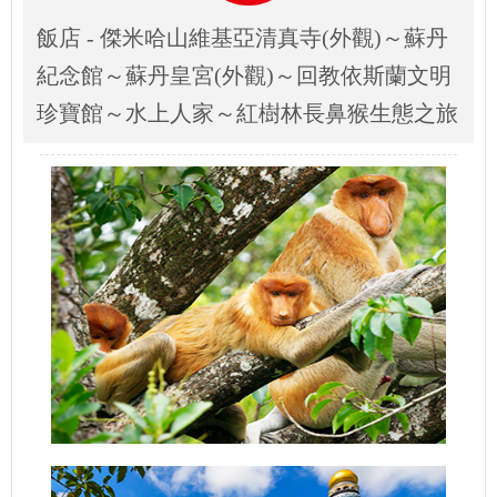
飯店 - 傑米哈山維基亞清真寺(外觀)～蘇丹
紀念館～蘇丹皇宮(外觀)～回教依斯蘭文明
珍寶館～水上人家～紅樹林長鼻猴生態之旅