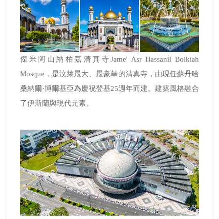
傑米阿山納柏嘉清真寺Jame' Asr Hassanil Bolkiah
Mosque，是汶萊最大、最豪華的清真寺，由現任蘇丹哈
桑納爾·博爾基亞為慶祝登基25週年而建。建築風格融合
了伊斯蘭與現代元素。