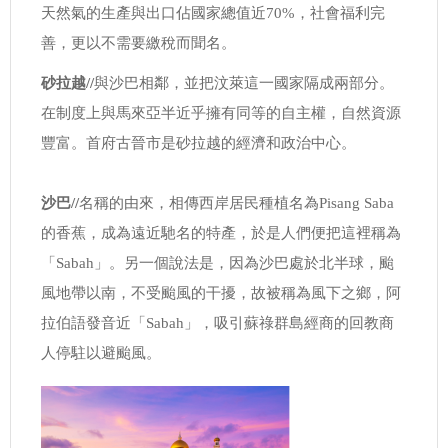
天然氣的生產與出口佔國家總值近70%，社會福利完
善，更以不需要繳稅而聞名。
砂拉越//
與沙巴相鄰，並把汶萊這一國家隔成兩部分。
在制度上與馬來亞半近乎擁有同等的自主權，自然資源
豐富。首府古晉市是砂拉越的經濟和政治中心。
沙巴//
名稱的由來，相傳西岸居民種植名為Pisang Saba
的香蕉，成為遠近馳名的特產，於是人們便把這裡稱為
「Sabah」。另一個說法是，因為沙巴處於北半球，颱
風地帶以南，不受颱風的干擾，故被稱為風下之鄉，阿
拉伯語發音近「Sabah」，吸引蘇祿群島經商的回教商
人停駐以避颱風。