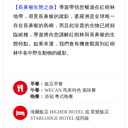
【長鼻猴生態之旅】
導遊帶領您暢遊在紅樹林
地帶，尋覓長鼻猴的蹤影，婆羅洲是全球唯一
存在長鼻猴的島嶼，而且此珍貴的生物已經頻
臨絕種，導遊將向您講解紅樹林與長鼻猴的生
態特點。如果幸運，我們會有機會觀賞到紅樹
林中各中野生動物的縱影。
早餐：
飯店早餐
午餐：
WECAN 馬來特色 風味餐
晚餐：
添福 粵式晚餐
海爾飯店 HIGHER HOTEL 或 星樂飯店
STARLODGE HOTEL 或同級