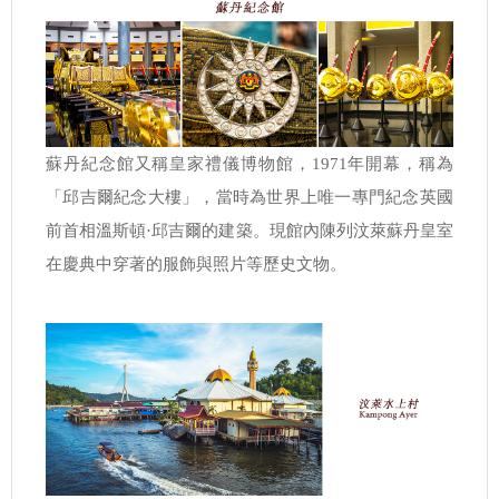
蘇丹紀念館又稱皇家禮儀博物館，1971年開幕，稱為
「邱吉爾紀念大樓」，當時為世界上唯一專門紀念英國
前首相溫斯頓·邱吉爾的建築。現館內陳列汶萊蘇丹皇室
在慶典中穿著的服飾與照片等歷史文物。