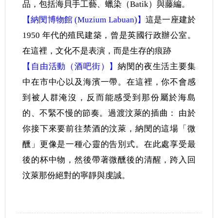
品，包括海貝手工藝、蠟染（Batik）與藤編。
【納閔博物館 (Muzium Labuan)】
這是一座建於
1950 年代的殖民建築，曾是英國行政辦公室。
在這裡，文化不是表演，而是生存的痕跡
【⾃由活動（酒吧街）】
納閔的夜生活主要集
中在市中心以及海濱一帶。在這裡，你不會感
到被人群淹沒，反而能感受到那份屬於海島
的、不緊不慢的節奏。過渡汶萊的插曲： 由於
你接下來要前往禁酒的汶萊，納閔的這場「微
醺」更像是一種心靈的告別式。在此處享受最
後的杯中物，然後帶著微醺後的清醒，跨入回
汶萊那份絕對的寧靜與虔誠。