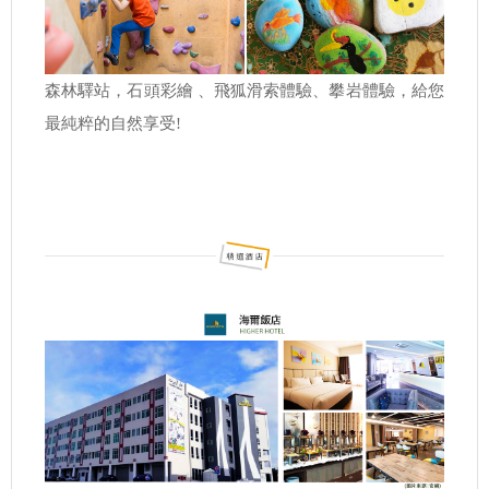
森林驛站，石頭彩繪 、飛狐滑索體驗、攀岩體驗，給您
最純粹的自然享受!