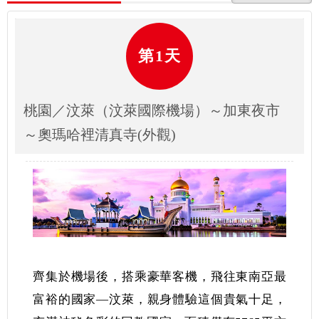
第1天
桃園／汶萊（汶萊國際機場）～加東夜市
～奧瑪哈裡清真寺(外觀)
齊集於機場後，搭乘豪華客機，飛往東南亞最
富裕的國家—汶萊，親身體驗這個貴氣十足，