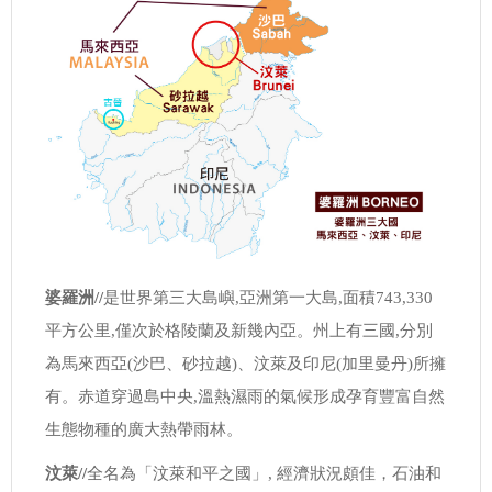
婆羅洲//
是世界第三大島嶼,亞洲第一大島,面積743,330
平方公里,僅次於格陵蘭及新幾內亞。州上有三國,分別
為馬來西亞(沙巴、砂拉越)、汶萊及印尼(加里曼丹)所擁
有。赤道穿過島中央,溫熱濕雨的氣候形成孕育豐富自然
生態物種的廣大熱帶雨林。
汶萊//
全名為「汶萊和平之國」, 經濟狀況頗佳，石油和