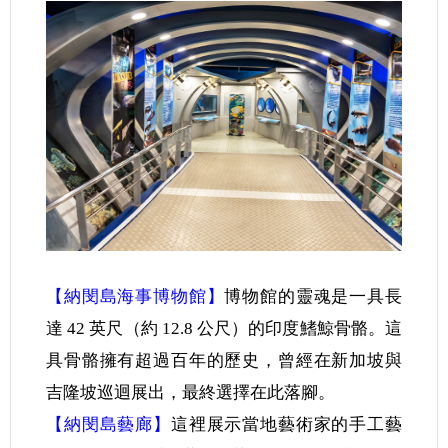
【納閔島海事博物館】
博物館的靈魂是一具長
達 42 英尺（約 12.8 公尺）的印度鰭鯨骨骼。這
具骨骼擁有超過百年的歷史，曾經在新加坡與
吉隆坡巡迴展出，最終選擇在此落腳。
【納閔島藝廊】
這裡展示當地藝術家的手工藝