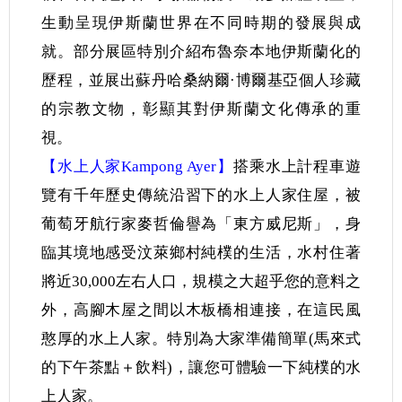
生動呈現伊斯蘭世界在不同時期的發展與成
就。部分展區特別介紹布魯奈本地伊斯蘭化的
歷程，並展出蘇丹哈桑納爾·博爾基亞個人珍藏
的宗教文物，彰顯其對伊斯蘭文化傳承的重
視。
【水上人家Kampong Ayer】
搭乘水上計程車遊
覽有千年歷史傳統沿習下的水上人家住屋，被
葡萄牙航行家麥哲倫譽為「東方威尼斯」，身
臨其境地感受汶萊鄉村純樸的生活，水村住著
將近30,000左右人口，規模之大超乎您的意料之
外，高腳木屋之間以木板橋相連接，在這民風
憨厚的水上人家。特別為大家準備簡單(馬來式
的下午茶點＋飲料)，讓您可體驗一下純樸的水
上人家。