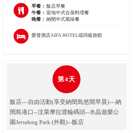
早餐：
飯店早餐
午餐：
當地中式合菜料理餐
晚餐：
納閔中式風味餐
愛發酒店AIFA HOTEL或同級旅館
第4天
飯店---自由活動(享受納閔島悠閒早晨)---納
閔島港口--汶萊摩拉渡輪碼頭--水晶遊樂公
園Jerudong Park (外觀)--飯店