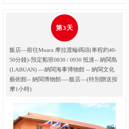
第3天
飯店—前往Muara 摩拉渡輪碼頭(車程約40-
50分鐘)-預定船班0830 / 0930 抵達-- 納閩島
(LABUAN) ---納閩海事博物館 -- 納閩⽂化
藝術館-- 納閩博物館----飯店---(特別贈送按
摩1⼩時)