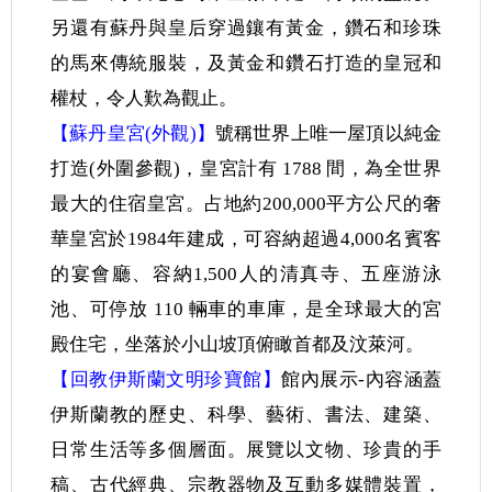
另還有蘇丹與皇后穿過鑲有黃金，鑽石和珍珠
的馬來傳統服裝，及黃金和鑽石打造的皇冠和
權杖，令人歎為觀止。
【蘇丹皇宮(外觀)】
號稱世界上唯一屋頂以純金
打造(外圍參觀)，皇宮計有 1788 間，為全世界
最大的住宿皇宮。占地約200,000平方公尺的奢
華皇宮於1984年建成，可容納超過4,000名賓客
的宴會廳、容納1,500人的清真寺、五座游泳
池、可停放 110 輛車的車庫，是全球最大的宮
殿住宅，坐落於小山坡頂俯瞰首都及汶萊河。
【回教伊斯蘭文明珍寶館】
館內展示-內容涵蓋
伊斯蘭教的歷史、科學、藝術、書法、建築、
日常生活等多個層面。展覽以文物、珍貴的手
稿、古代經典、宗教器物及互動多媒體裝置，