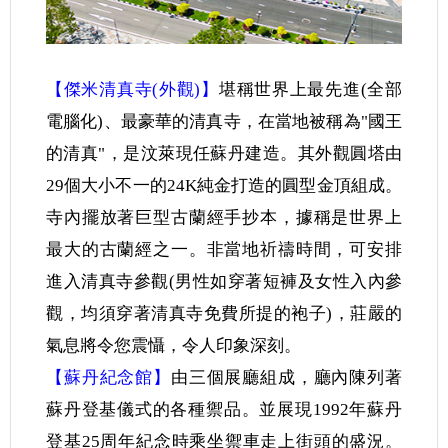
【傑米清真寺(外觀)】
堪稱世界上最先進(全部
電腦化)、最豪華的清真寺，在當地被稱為"國王
的清真"，是汶萊現任蘇丹建造。其外觀圓塔由
29個大小不一的24K純金打造的圓型金頂組成。
寺內擺放著巨型古蘭經手抄本，據稱是世界上
最大的古蘭經之一。非當地祈禱時間，可安排
進入清真寺參觀(男性如穿著短褲及女性入內參
觀，均須穿著清真寺免費所提的袍子)，莊嚴的
氣息將令您震懾，令人印象深刻。
【蘇丹紀念館】
由三個展廳組成，廳內陳列著
蘇丹登基儀式的各種禦品。並展現1992年蘇丹
登基25周年紀念時乘坐禦車走上街頭的盛況。