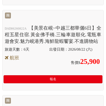
團
【美景在峴~中越三都華儷6日】全
DAD06260822A
程五星住宿.黃金佛手橋.三輪車遊順化.電瓶車
遊會安.魅力峴港秀.海鮮龍蝦饗宴.不進購物站
6天
2026/08/22 (六)
航班
25,900
售價$
報名
團