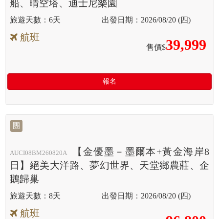
船、晴空塔、迪士尼樂園
6天
2026/08/20 (四)
航班
39,999
售價$
報名
團
【金優墨－墨爾本+黃金海岸8
AUCI08BM260820A
日】絕美大洋路、夢幻世界、天堂鄉農莊、企
鵝歸巢
8天
2026/08/20 (四)
航班