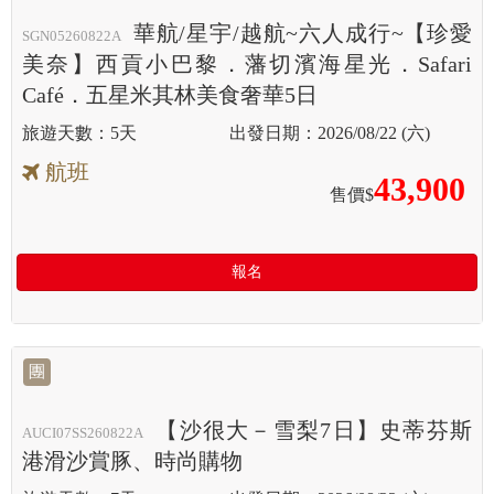
華航/星宇/越航~六人成行~【珍愛
SGN05260822A
美奈】西貢小巴黎．藩切濱海星光．Safari
Café．五星米其林美食奢華5日
5天
2026/08/22 (六)
航班
43,900
售價$
報名
團
【沙很大－雪梨7日】史蒂芬斯
AUCI07SS260822A
港滑沙賞豚、時尚購物