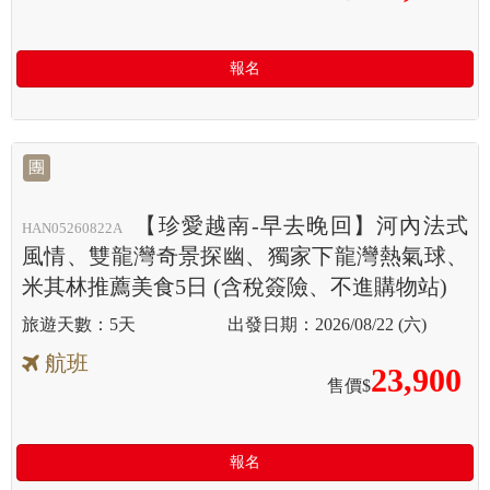
報名
團
【珍愛越南-早去晚回】河內法式
HAN05260822A
風情、雙龍灣奇景探幽、獨家下龍灣熱氣球、
米其林推薦美食5日 (含稅簽險、不進購物站)
5天
2026/08/22 (六)
航班
23,900
售價$
報名