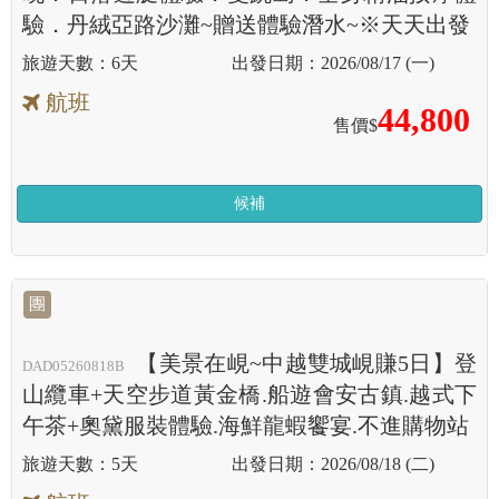
驗．丹絨亞路沙灘~贈送體驗潛水~※天天出發
6天
2026/08/17 (一)
航班
44,800
售價$
候補
團
【美景在峴~中越雙城峴賺5日】登
DAD05260818B
山纜車+天空步道黃金橋.船遊會安古鎮.越式下
午茶+奧黛服裝體驗.海鮮龍蝦饗宴.不進購物站
5天
2026/08/18 (二)