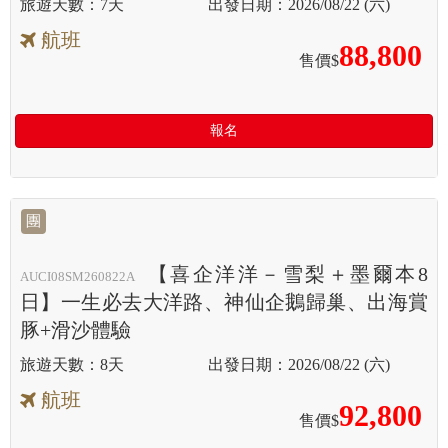
7天
2026/08/22 (六)
航班
88,800
售價$
報名
團
【喜企洋洋－雪梨＋墨爾本8
AUCI08SM260822A
日】一生必去大洋路、神仙企鵝歸巢、出海賞
豚+滑沙體驗
8天
2026/08/22 (六)
航班
92,800
售價$