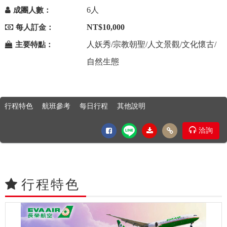
6人
成團人數：
NT$10,000
每人訂金：
人妖秀/宗教朝聖/人文景觀/文化懷古/
主要特點：
自然生態
行程特色
航班參考
每日行程
其他說明
洽詢
行程特色