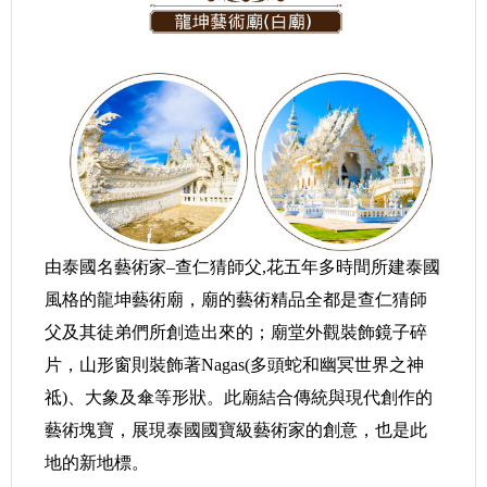
由泰國名藝術家–查仁猜師父,花五年多時間所建泰國
風格的龍坤藝術廟，廟的藝術精品全都是查仁猜師
父及其徒弟們所創造出來的；廟堂外觀裝飾鏡子碎
片，山形窗則裝飾著Nagas(多頭蛇和幽冥世界之神
祗)、大象及傘等形狀。此廟結合傳統與現代創作的
藝術塊寶，展現泰國國寶級藝術家的創意，也是此
地的新地標。