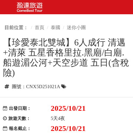
目前位置：
首頁
泰國
迷你小團
【珍愛泰北雙城】6人成行 清邁
+清萊 五星香格里拉.黑廟/白廟.
船遊湄公河+天空步道 五日(含稅
險)
團號：CNX5D251021A
2025/10/21
出發日期：
5天4夜
旅遊天數：
2025/10/21
報名截止：