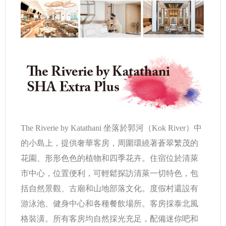
The Riverie by Katathani 坐落於郭河（Kok River）中
的小島上，提供奢華客房，周圍環繞著蒼翠繁茂的
花園、形形色色的植物和四季花卉。住宿位於清萊
市中心，位置便利，可輕鬆探訪清萊一切特色，包
括自然景觀、古廟和山地部落文化。度假村還設有
游泳池、健身中心和各種餐飲場所。客房採泰北風
格裝潢。所有客房均自然採光充足，配備迷你吧和