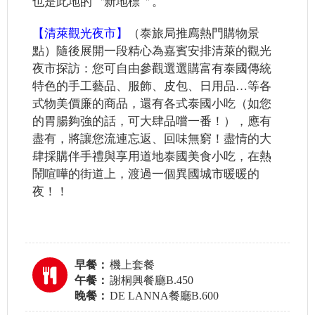
也是此地的〝新地標〞。
【清萊觀光夜市】
（泰旅局推廌熱門購物景
點）隨後展開一段精心為嘉賓安排清萊的觀光
夜市探訪：您可自由參觀選選購富有泰國傳統
特色的手工藝品、服飾、皮包、日用品…等各
式物美價廉的商品，還有各式泰國小吃（如您
的胃腸夠強的話，可大肆品嚐一番！），應有
盡有，將讓您流連忘返、回味無窮！盡情的大
肆採購伴手禮與享用道地泰國美食小吃，在熱
鬧喧嘩的街道上，渡過一個異國城市暖暖的
夜！！
早餐：
機上套餐
午餐：
謝桐興餐廳B.450
晚餐：
DE LANNA餐廳B.600