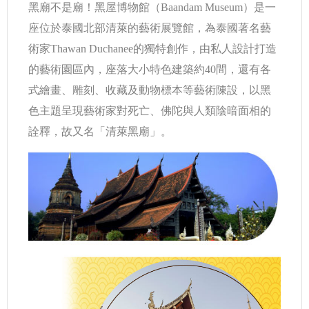
黑廟不是廟！黑屋博物館（Baandam Museum）是一
座位於泰國北部清萊的藝術展覽館，為泰國著名藝
術家Thawan Duchanee的獨特創作，由私人設計打造
的藝術園區內，座落大小特色建築約40間，還有各
式繪畫、雕刻、收藏及動物標本等藝術陳設，以黑
色主題呈現藝術家對死亡、佛陀與人類陰暗面相的
詮釋，故又名「清萊黑廟」。