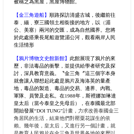
被稱之為黑屋，黑屋博物館。
【金三角遊船】
順路探訪清盛古城，後繼前往
泰﹑緬﹑寮三國領土相銜接的地方，以
（
湄
公、美塞
）
兩河的交匯，成為自然國界。您將
於此處搭乘長尾船遊覽湄公河，觀看兩岸人民
生活情形
【鴉片博物文史館新館】
此館展現了鴉片的來
歷，非法毒品的衝擊，並提供給學者研究及探
討，深具教育意義。〝金三角〞這三個字本身
就會讓人聯想起此處是鴉片及海洛英的量產
地，毒品的製造、毒品的交易、邊界、內戰、
軍隊、員警及走私。在1988年，斯裡娜加琳達
皇太后（當今泰皇之先母后），在泰國最北部
開始發展“DOI TUNG”
計畫，力求改善泰國金三
角居民的生活，結束他們對罌粟花謀生的依
賴。幾年後，皇太后，又進行另一個計畫，就
是教育人民鴉片在金三角及世界各地的來歷以