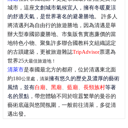
城市，這座
文創城市氣候宜人，擁有冬暖夏涼
的舒適天氣，是世界著名的避暑勝地
。 許多人
將清邁列為自由行的旅遊勝地，因為清邁是舉
辦大型泰國節慶勝地、市集販售實惠廉價的當
地特色小物、聚集許多聯合國教科文組織認定
的古蹟建築，更被旅遊雜誌
TripAdvisor
票選為
世界25
大最佳旅遊地！
清萊市
是泰國最北方的都府，位於清邁東北面
約180
擁有悠久的歷史及濃厚的藝術
公里處，清萊
風情，並有
白廟
、
黑廟
、
藍廟
、
長頸族村
等著
名的景點
，帶您體驗不同於喧囂繁華的曼谷的
藝術底蘊與悠閒氛圍，一般前往清萊，多從清
邁出發。