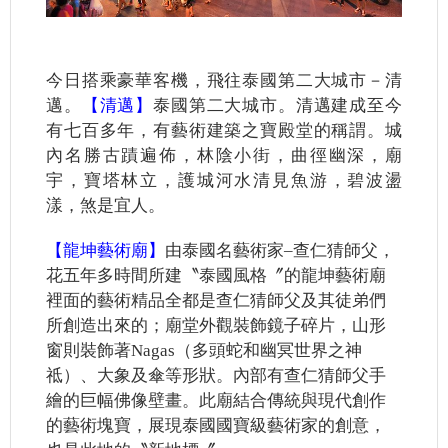
今日搭乘豪華客機，飛往泰國第二大城市－
清
邁
。
【清邁】
泰國第二大城市。清邁建成至今
有七百多年，有藝術建築之寶殿堂的稱謂。城
內名勝古蹟遍佈，林陰小街，曲徑幽深，廟
宇，寶塔林立，護城河水清見魚游，碧波盪
漾，煞是宜人。
【龍坤藝術廟】
由泰國名藝術家–查仁猜師父，
花五年多時間所建〝泰國風格〞的龍坤藝術廟
裡面的藝術精品全都是查仁猜師父及其徒弟們
所創造出來的；廟堂外觀裝飾鏡子碎片，山形
窗則裝飾著Nagas（多頭蛇和幽冥世界之神
祗）、大象及傘等形狀。內部有查仁猜師父手
繪的巨幅佛像壁畫。此廟結合傳統與現代創作
的藝術塊寶，展現泰國國寶級藝術家的創意，