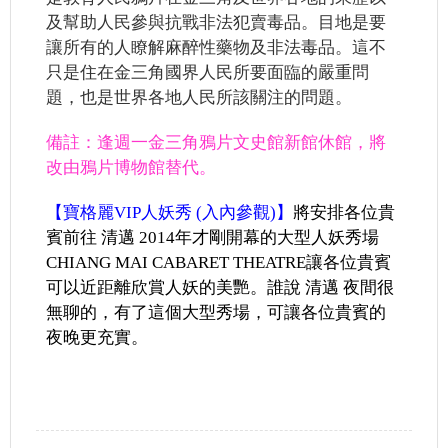
及幫助人民參與抗戰非法犯賣毒品。目地是要
讓所有的人瞭解麻醉性藥物及非法毒品。這不
只是住在金三角國界人民所要面臨的嚴重問
題，也是世界各地人民所該關注的問題。
備註：逢週一金三角鴉片文史館新館休館，將
改由鴉片博物館替代。
【寶格麗VIP人妖秀 (入內參觀)】
將安排各位貴
賓前往
清邁
2014年才剛開幕的大型人妖秀場
CHIANG MAI CABARET THEATRE讓各位貴賓
可以近距離欣賞人妖的美艷。誰說
清邁
夜間很
無聊的，有了這個大型秀場，可讓各位貴賓的
夜晚更充實。