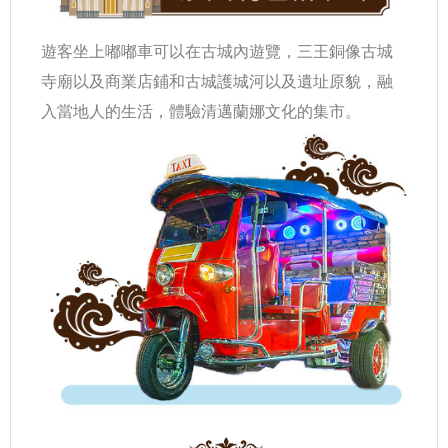
遊客坐上嘟嘟車可以在古城內遊覽，三王銅像古城
寺廟以及商業店鋪和古城護城河以及遺址原貌，融
入當地人的生活，體驗清邁蘭娜文化的集市。