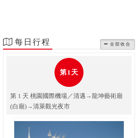
每日行程
第1天
第 1 天 桃園國際機場／清邁→龍坤藝術廟
(白廟)→清萊觀光夜市