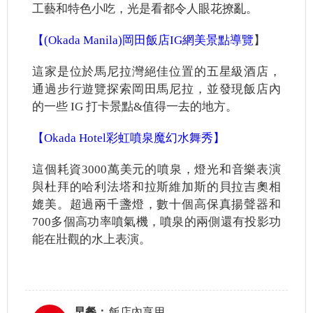
工藝和特色小吃，光是看都令人眼花撩亂。
【(Okada Manila)岡田飯店IG網美景點導覽
】
這家是位於馬尼拉灣絕佳位置的五星級酒店，
通過步行遊覽探索岡田馬尼拉，並發現飯店內
的一些 IG 打卡景點&值得一去的地方。
【Okada Hotel彩虹噴泉魔幻水舞秀】
這個耗資3000萬美元的噴泉，燈光和音樂表演
與杜拜的哈利法塔和拉斯維加斯的貝拉吉奧相
媲美。超過兩千盞燈，數十個高保真揚聲器和
700多個高功率噴氣機，噴泉的兩側還有投影功
能在壯觀的水上表演。
早餐：
飯店內享用