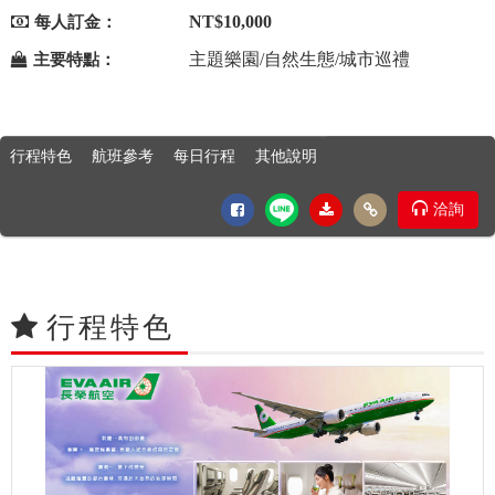
NT$10,000
每人訂金：
主題樂園/自然生態/城市巡禮
主要特點：
行程特色
航班參考
每日行程
其他說明
洽詢
行程特色