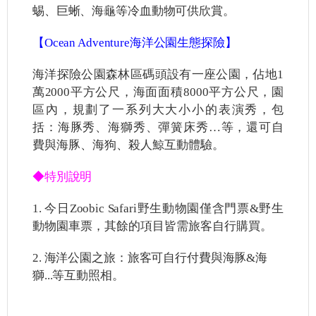
蜴、巨蜥、海龜等冷血動物可供欣賞。
【Ocean Adventure海洋公園生態探險】
海洋探險公園森林區碼頭設有一座公園，佔地1
萬2000
平方公尺，海面面積8000平方公尺，園
區內，規劃了一系列大大小小的表演秀，包
括：海豚秀、海獅秀、彈簧床秀…等，還可自
費與海豚、海狗、殺人鯨互動體驗。
◆特別說明
1.
今日Zoobic Safari野生動物園僅含門票&
野生
動物園車票，其餘的項目皆需旅客自行購買。
2.
海洋公園之旅：旅客可自行付費與海豚&海
獅...等互動照相。