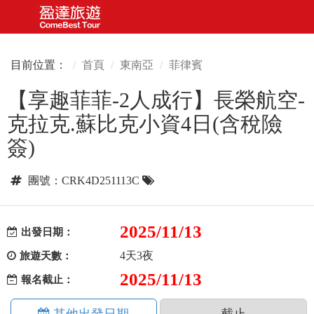
目前位置：
首頁
東南亞
菲律賓
【享趣菲菲-2人成行】長榮航空-
克拉克.蘇比克小資4日(含稅險
簽)
團號：CRK4D251113C
2025/11/13
出發日期：
4天3夜
旅遊天數：
2025/11/13
報名截止：