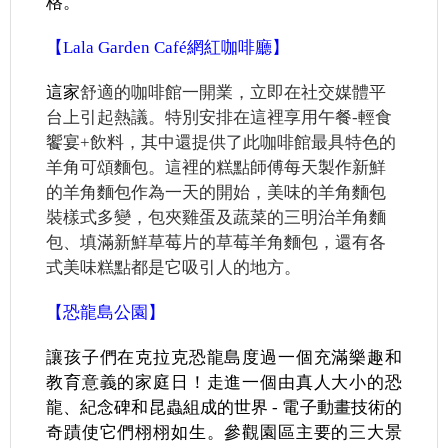
格。
【Lala Garden Café網紅咖啡廳】
這家
舒適的咖啡館一開業，立即在社交媒體平
台上引起熱議。特別安排在這裡享用午餐-輕食
饗宴+飲料，其中還提供了此咖啡館最具特色的
羊角可頌麵包。這裡的糕點師傅每天製作新鮮
的羊角麵包作為一天的開始，美味的羊角麵包
裝樣式多變，包夾雞蛋及蔬菜的三明治羊角麵
包、填滿新鮮草莓片的草莓羊角麵包，還有各
式美味糕點都是它吸引人的地方。
【恐龍島公園】
讓孩子們在克拉克恐龍島度過一個充滿樂趣和
教育意義的家庭日！走進一個由真人大小的恐
龍、紀念碑和昆蟲組成的世界 - 電子動畫技術的
奇蹟使它們栩栩如生。參觀園區主要的三大景