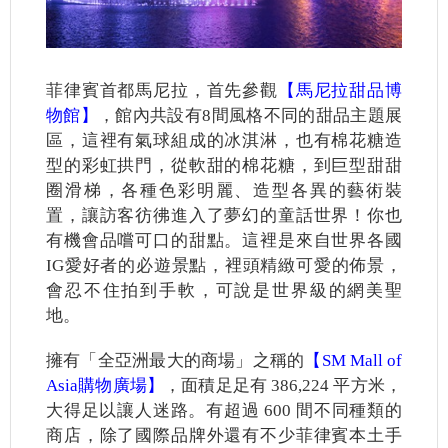
菲律賓首都馬尼拉，首先參觀
【馬尼拉甜品博
物館】
，館內共設有8間風格不同的甜品主題展
區，這裡有氣球組成的冰淇淋，也有棉花糖造
型的彩虹拱門，從軟甜的棉花糖，到巨型甜甜
圈滑梯，各種色彩明麗、造型各異的藝術裝
置，讓訪客彷彿進入了夢幻的童話世界！你也
有機會品嚐可口的甜點。這裡是來自世界各國
IG愛好者的必遊景點，裡頭精緻可愛的佈景，
會忍不住拍到手軟，可說是世界級的網美聖
地。
擁有「全亞洲最大的商場」之稱的
【SM Mall of
Asia購物廣場】
，面積足足有 386,224 平方米，
大得足以讓人迷路。有超過 600 間不同種類的
商店，除了國際品牌外還有不少菲律賓本土手