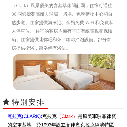
（Clark）風景優美的含羞草休閒莊園，住宿可通往
36 洞錦標賽高爾夫球場、賭場、免稅購物中心和自
然步道。住宿提供游泳池、全館免費 WiFi 和免費私
人停車位。 住宿的客房均備有平面有線電視和保險
箱。住宿提供迷你吧和茶／咖啡沖泡設備。部分客
房提供衛浴，衛浴備有浴缸。
特別安排
克拉克(CLARK):
克拉克
（Clark）
是原美軍駐菲律賓
的空軍基地，於1993
年設立菲律賓克拉克經濟特區