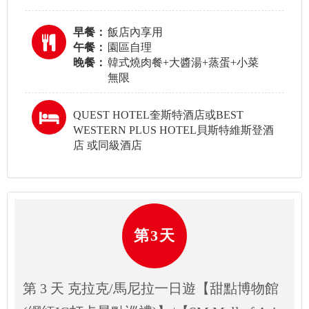
早餐：
飯店內享用
午餐：
園區自理
晚餐：
韓式燒肉餐+大醬湯+蒸蛋+小菜
無限
QUEST HOTEL奎斯特酒店或BEST
WESTERN PLUS HOTEL貝斯特維斯登酒
店 或同級酒店
第3天
第 3 天 克拉克/馬尼拉一日遊【甜點博物館