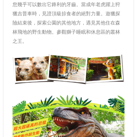
您幾乎可以數出它鋒利的牙齒。當成年老虎躍上狩
獵吉普車時，見證頂級掠食者的絕對力量。遊獵探
險結束後，探索公園的其他地方，遇見其他住在森
林飛地的野生動物。參觀獅子睡眠和休息區的叢林
之王。