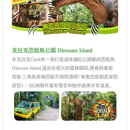
克拉克恐龍島公園 Dinosaur Island
在克拉克Clark有一座打造成侏儸紀公園般的恐龍島
Dinosaur Island,漫步在偌大的叢林園區,將會與暴龍
雷龍 三角龍各種恐龍不期而遇唷! 每隻恐龍都是按照
原型1：1比例製作還有聲音和動作效果非常逼真。