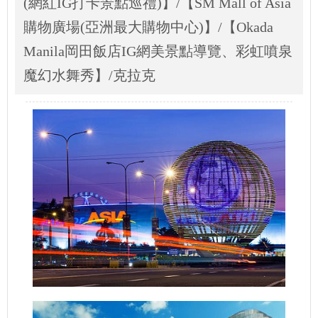
(網紅IG打卡景點巡禮)】/【SM Mall of Asia
購物廣場(亞洲最大購物中心)】/【Okada
Manila岡田飯店IG網美景點導覽、彩虹噴泉
魔幻水舞秀】/克拉克