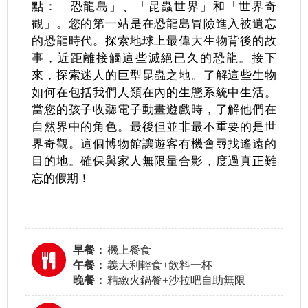
點：「恐龍島」、「昆蟲世界」和「世界奇
觀」。您的第一站是在恐龍島冒險進入被遺忘
的恐龍時代。探索地球上最偉大生物背後的故
事，近距離接觸這些滅絕已久的恐龍。接下
來，探索迷人的巨型昆蟲之地。了解這些生物
如何在包括我們人類在內的生態系統中生活。
當您的孩子收聽電子動畫遊戲時，了解他們在
自然界中的角色。最後但並非最不重要的是世
界奇觀。這個博物館讓遊客有機會尋找遙遠的
目的地。確保與家人無限量合影，度過真正難
忘的假期！
早餐：
機上餐食
午餐：
義大利輕食+飲料一杯
晚餐：
精緻火鍋餐+沙拉吧自助無限