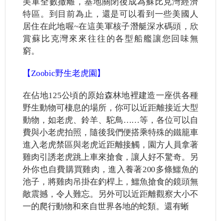
美軍全數撤離，基地關閉後成為蘇比克灣經濟
特區。到目前為止，還是可以看到一些美國人
居住在此地喔~在這
美軍核子潛艇深水碼頭，欣
賞蘇比克灣來來往往的各型船艦讓您回味無
窮。
【Zoobic野生老虎園】
在佔地125公頃的原始森林地裡建造一座供各種
野生動物可棲息的場所，你可以近距離接近大型
動物，如老虎、鈴羊、駝鳥……等，各位可以自
費與小老虎拍照，隨後我們便搭乘特殊的鐵籠車
進入老虎禁區與老虎近距離接觸，園方人員拿著
雞肉引誘老虎跳上車來搶食，讓人好不驚奇。另
外你也自費購買雞肉，進入養著200多條鱷魚的
池子，將雞肉吊掛在釣桿上，鱷魚搶食的鏡頭無
敵震撼，令人難忘。另外可以近距離觀察大小不
一的爬行動物和來自世界各地的蛇類。還有蜥