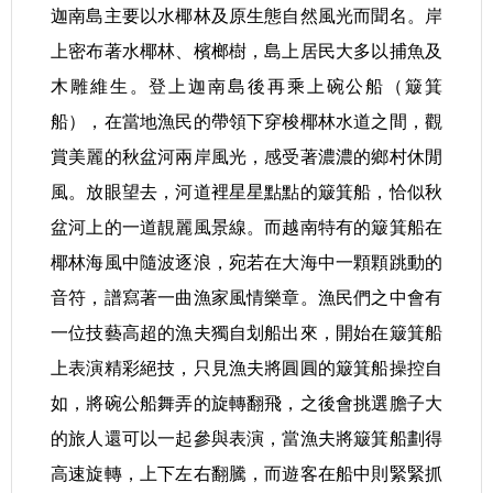
迦南島主要以水椰林及原生態自然風光而聞名。岸
上密布著水椰林、檳榔樹，島上居民大多以捕魚及
木雕維生。登上迦南島後再乘上碗公船（簸箕
船），在當地漁民的帶領下穿梭椰林水道之間，觀
賞美麗的秋盆河兩岸風光，感受著濃濃的鄉村休閒
風。放眼望去，河道裡星星點點的簸箕船，恰似秋
盆河上的一道靚麗風景線。而越南特有的簸箕船在
椰林海風中隨波逐浪，宛若在大海中一顆顆跳動的
音符，譜寫著一曲漁家風情樂章。漁民們之中會有
一位技藝高超的漁夫獨自划船出來，開始在簸箕船
上表演精彩絕技，只見漁夫將圓圓的簸箕船操控自
如，將碗公船舞弄的旋轉翻飛，之後會挑選膽子大
的旅人還可以一起參與表演，當漁夫將簸箕船劃得
高速旋轉，上下左右翻騰，而遊客在船中則緊緊抓