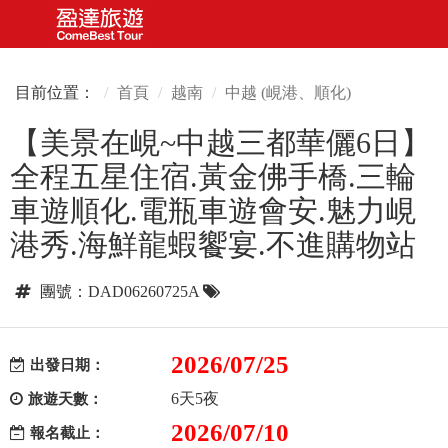
目前位置：
首頁
越南
中越 (峴港、順化)
【美景在峴~中越三都華儷6日】
全程五星住宿.黃金佛手橋.三輪
車遊順化.電瓶車遊會安.魅力峴
港秀.海鮮龍蝦饗宴.不進購物站
團號：DAD06260725A
2026/07/25
出發日期：
6天5夜
旅遊天數：
2026/07/10
報名截止：