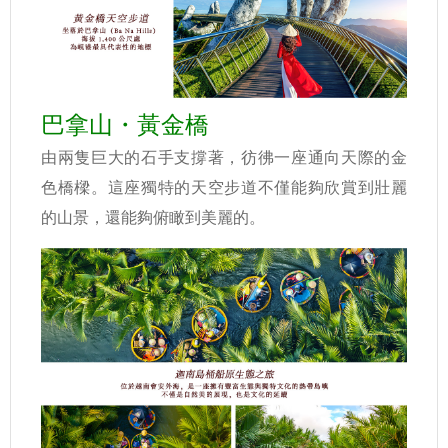
巴拿山・黃金橋
由兩隻巨大的石手支撐著，彷彿一座通向天際的金
色橋樑。這座獨特的天空步道不僅能夠欣賞到壯麗
的山景，還能夠俯瞰到美麗的。