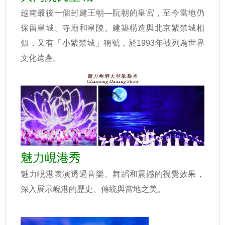
越南最後一個封建王朝—阮朝的皇宮，至今當地仍
保留皇城、寺廟和皇陵。建築構造與北京紫禁城相
似，又有「小紫禁城」稱號，於1993年被列為世界
文化遺產。
魅力峴港秀
魅力峴港表演透過音樂、舞蹈和震撼的視覺效果，
深入展示峴港的歷史、傳統與當地之美。