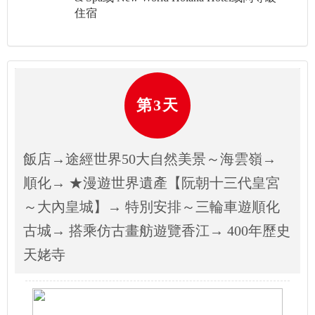
住宿
第3天
飯店→途經世界50大自然美景～海雲嶺→
順化→ ★漫遊世界遺產【阮朝十三代皇宮
～大內皇城】→ 特別安排～三輪車遊順化
古城→ 搭乘仿古畫舫遊覽香江→ 400年歷史
天姥寺