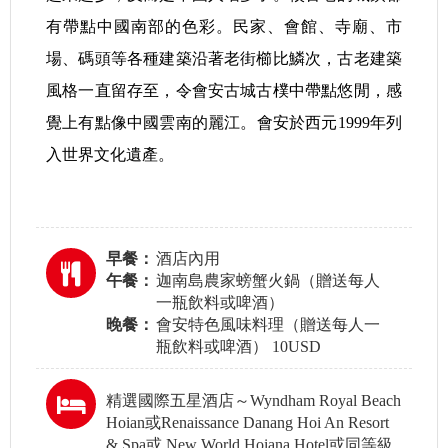
有帶點中國南部的色彩。民家、會館、寺廟、市
場、碼頭等各種建築沿著老街櫛比鱗次，古老建築
風格一直留存至，令會安古城古樸中帶點悠閒，感
覺上有點像中國雲南的麗江。會安於西元1999年列
入世界文化遺產。
早餐：
酒店內用
午餐：
迦南島農家螃蟹火鍋（贈送每人
一瓶飲料或啤酒）
晚餐：
會安特色風味料理（贈送每人一
瓶飲料或啤酒） 10USD
精選國際五星酒店～Wyndham Royal Beach
Hoian或Renaissance Danang Hoi An Resort
& Spa或 New World Hoiana Hotel或同等級