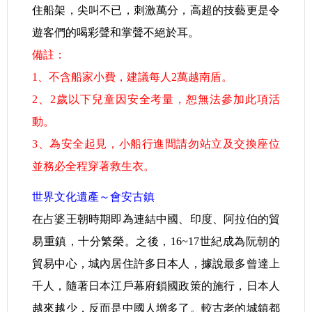
住船架，尖叫不已，刺激萬分，高超的技藝更是令
遊客們的喝彩聲和掌聲不絕於耳。
備註：
1、不含船家小費，建議每人2萬越南盾。
2、2歲以下兒童因安全考量，恕無法參加此項活
動。
3、為安全起見，小船行進間請勿站立及交換座位
並務必全程穿著救生衣。
世界文化遺產～會安古鎮
在占婆王朝時期即為連結中國、印度、阿拉伯的貿
易重鎮，十分繁榮。之後，16~17世紀成為阮朝的
貿易中心，城內居住許多日本人，據說最多曾達上
千人，隨著日本江戶幕府鎖國政策的施行，日本人
越來越少，反而是中國人增多了。較古老的城鎮都