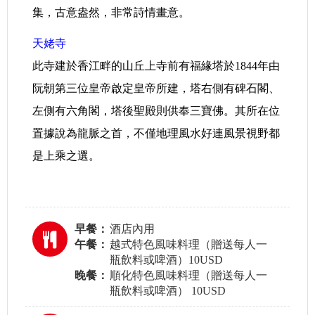
集，古意盎然，非常詩情畫意。
天姥寺
此寺建於香江畔的山丘上寺前有福緣塔於1844年由
阮朝第三位皇帝啟定皇帝所建，塔右側有碑石閣、
左側有六角閣，塔後聖殿則供奉三寶佛。其所在位
置據說為龍脈之首，不僅地理風水好連風景視野都
是上乘之選。
早餐：
酒店內用
午餐：
越式特色風味料理（贈送每人一
瓶飲料或啤酒）10USD
晚餐：
順化特色風味料理（贈送每人一
瓶飲料或啤酒） 10USD