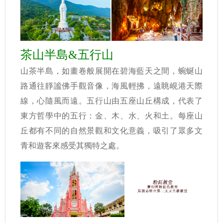
茶山半島&五行山
山茶半島，如畫卷般展開在碧海藍天之間，蜿蜒山
路通往靜謐佛手觀音像，海風輕拂，遠眺峴港天際
線，心隨風而遠。
五行山由五座山丘構成，代表了
東方哲學中的五行：金、木、水、火和土。每座山
丘都有不同的自然景觀和文化意義，吸引了眾多文
青和遊客來感受其獨特之處。