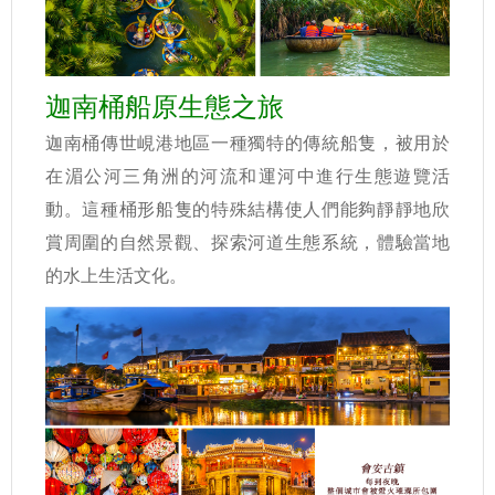
迦南桶船原生態之旅
迦南桶傳世峴港地區一種獨特的傳統船隻，被用於
在湄公河三角洲的河流和運河中進行生態遊覽活
動。這種桶形船隻的特殊結構使人們能夠靜靜地欣
賞周圍的自然景觀、探索河道生態系統，體驗當地
的水上生活文化。