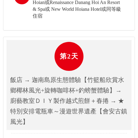
Hoian或Renaissance Danang Hoi An Resort
& Spa或 New World Hoiana Hotel或同等級
住宿
第2天
飯店 → 迦南島原生態體驗【竹籃船欣賞水
鄉椰林風光+旋轉咖啡杯+釣螃蟹體驗】→
廚藝教室ＤＩＹ製作越式煎餅＋春捲 → ★
特別安排電瓶車～漫遊世界遺產【會安古鎮
風光】