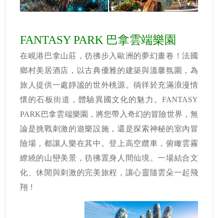
FANTASY PARK 巴拿雲端樂園
在峴港巴拿山莊，彷彿步入歐洲的夢幻畫卷！法國
鄉村美居酒店，以古典優雅的建築與溫馨氛圍，為
旅人提供一處靜謐的世外桃源。徜徉於充滿浪漫情
懷的石板街道，體驗異國文化的魅力。FANTASY
PARK巴拿雲端樂園，將您帶入奇幻的冒險世界，無
論是挑戰刺激的遊樂設施，還是探索神秘的室內冒
險場，都讓人樂在其中。登上高空纜車，俯瞰雲霧
繚繞的山巒美景，彷彿置身人間仙境。一場結合文
化、休閒與刺激的完美旅程，讓心靈隨雲朵一起飛
翔！