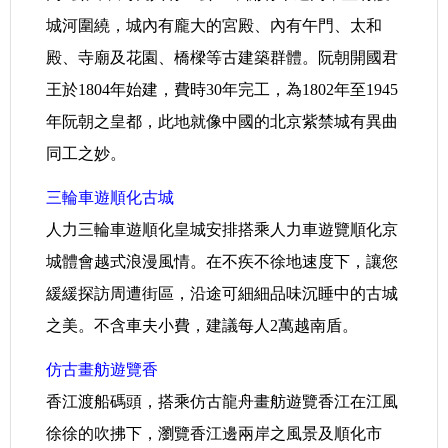
城河圍繞，城內有龐大的宮殿、內有午門、太和
殿、寺廟及花園、橋樑等古建築群體。阮朝開國君
王於1804年始建，費時30年完工，為1802年至1945
年阮朝之皇都，此地就像中國的北京紫禁城有異曲
同工之妙。
三輪車遊順化古城
人力三輪車遊順化皇城安排搭乘人力車遊覽順化京
城體會越式浪漫風情。在不疾不徐地速度下，讓您
緩緩探訪周遭街區，沿途可細細品味沉睡中的古城
之美。不含車夫小費，建議每人2萬越南盾。
仿古畫舫遊覽香
香江渡船碼頭，搭乘仿古龍舟畫舫遊覽香江在江風
徐徐的吹拂下，瀏覽香江邊兩岸之風景及順化市