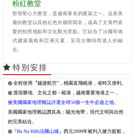
粉紅教堂
聖母聖心大教堂，是越南著名的建築之一。這座美
麗的教堂以其粉紅色外牆而聞名，成為了文青們喜
愛的拍照地點和文化觀光景點。它結合了法國哥德
式建築風格和亞洲元素，呈現出獨特而迷人的融
合。
特別安排
◎
全程使用〝越捷航空”，桃園直飛峴港，省時又便利。
◎
渡假勝地、文化之都－峴港，越南重要海港之一，
被美國國家地理雜誌評選全球50個一生中必遊之地。
美國國家地理雜誌讚其為：陽光地帶，現代文明與自然
的完美結合。
◎
『Ba Na Hills法國山城』
西元2009年被列入健力
籃船，