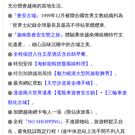
充分體會越南的當地生活。
◎
『會安古城』
1999年12月被聯合國世界文教組織列為
「世界
士紀錄全球最長及最高不停站單纜纜車。
◎
『迦南島會安生態之旅』
體驗乘坐越南傳統獨特竹
文
化遺產」，細心品味沉睡中的古城之美。
◎
全程保證入住五星酒店含自助早餐
。
◎
特別安排
【海鮮龍蝦拼盤風味料理】
。
◎
特別加贈越南風情
【魅力峴港大型民族歌舞秀】
。
◎
最夯網紅景點
【天空步道黃金佛手橋】
。
◎
漫遊兩大世界遺產【電瓶車遊會安古鎮】+【三輪車遊
順化古城】
。
◎
加贈越南網卡每人一張（限佔床旅客）。
◎
全程
『NO SHOPPING』
不進購物站，旅遊輕鬆又自
在，避免耽誤既定行程！(途中休息站上洗手間不列入其