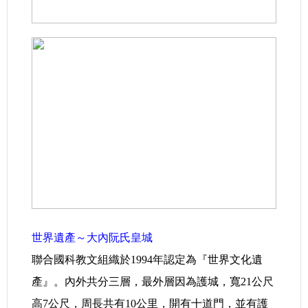
世界遺產～大內阮氏皇城
聯合國科教文組織於1994年認定為『世界文化遺
產』。內外共分三層，最外層因為護城，寬21公尺
高7公尺，周長共有10公里，開有十道門，並有護