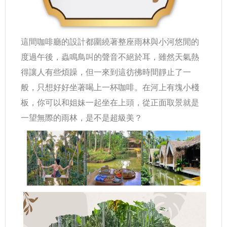
這間咖啡廳的設計都圍繞著整座雨林與小河悠閒的
度過午後，蟲鳴鳥叫的聲音不絕於耳，雖然天氣熱
得讓人有些煩躁，但一來到這彷彿時間靜止了一
般，只想好好坐著喝上一杯咖啡。在河上有塊小棧
板，你可以和姐妹一起坐在上頭，從正面取景就是
一望無際的雨林，是不是超級美？