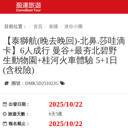
目前位置：
首頁
泰國
迷你小團
【泰獅航(晚去晚回)-北鼻.莎哇滴
卡】6人成行 曼谷+最夯北碧野
生動物園+桂河火車體驗 5+1日
(含稅險)
團號：DMK5D251022G
2025/10/22
出發日期：
6天5夜
旅遊天數：
2025/10/22
報名截止：