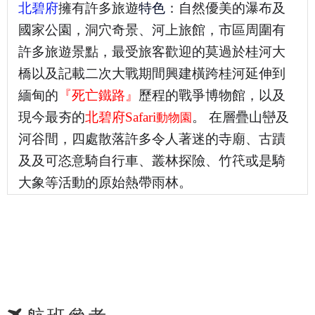
北碧
府
擁有許多旅遊
特色
：自然優美的瀑布及
國家公園，洞穴奇景、河上旅館，市區周圍有
許多旅遊景點，最受旅客歡迎的莫過於桂河大
橋以及記載二次大戰期間興建橫跨桂河延伸到
緬甸的
『死亡鐵路』
歷程的戰爭博物館，以及
現今最夯的
北碧府Safari
。 在層疊山巒及
動物園
河谷間，四處散落許多令人著迷的寺廟、古蹟
及及可恣意騎自行車、叢林探險、竹笩或是騎
大象等活動的原始熱帶雨林。