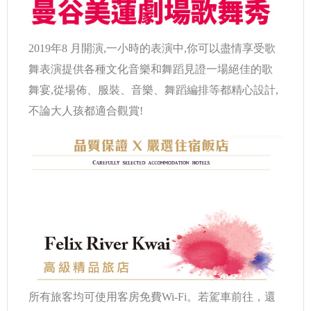
2019年8 月開演,一小時的表演中,你可以盡情享受歌
舞表演提供各種文化音樂和舞蹈見證一場絕佳的歌
舞宴,從場佈、服裝、音樂、舞蹈編排等都精心設計,
不論大人孩都適合觀賞!
所有旅客均可使用客房免費Wi-Fi。若駕車前往，還