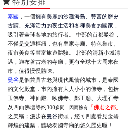
特別安排
泰國
，一個
擁有美麗的沙灘海島、豐富的歷史
古蹟、充滿活力的夜生活和各種美食的國家
，
吸引著全球各地的旅行者。 中部的首都曼谷，
不僅是交通樞紐，也有皇家寺廟、特色集市、
夜市美食等豐富旅遊體驗。 北部的清新小城清
邁，遍布著古老的寺廟，更有全球十大周末夜
市，值得慢慢體味。
曼谷
是個兼具古老與現代風情的城市，是泰國
的文化殿堂，市內擁有大大小小的佛寺，包括
玉佛寺、神仙殿、臥佛寺、鄭王廟、大理石寺
及四面佛壇等約300
「佛廟之都」
多間，因而擁有
之美稱；漫步在
曼谷
街頭，您可四處看見金碧
輝煌的建築，體驗泰國寺廟的悠久歷史喔！