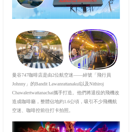
曼谷747咖啡店是由2位航空迷——綽號「飛行員
Johnny」的Bandit Lawanrattanakul以及Nithiroj
Chawalertwattanachai攜手打造。他們將退役的飛機改
造成咖啡廳，整體佔地約1.6公頃，吸引不少飛機航
空迷、咖啡控前往打卡拍照。