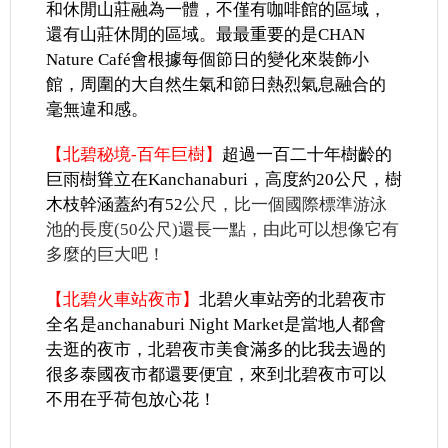
和休閒山莊融為一體，不僅有咖啡館的區域，
還有山莊休閒的區域。最最重要的是CHAN
Nature Café會根據每個節日的變化來裝飾小
館，周圍的大自然生氣和節日熱烈氣息融合的
毫無違和感。
【北碧秘境-百年巨樹】
超過一百二十年樹齡的
巨雨樹聳立在
Kanchanaburi
，高度約20公尺，樹
木枝幹涵蓋約有52
公尺，比一個國際標準游泳
池的長度(50公尺)還長一點，由此可以想像它有
多麼的巨大吧！
【北碧火車站夜市】
北碧火車站旁的北碧夜市
全名是anchanaburi Night Market是當地人都會
去逛的夜市，北碧夜市美食滿多的比我去過的
很多泰國夜市都還要便宜，來到北碧夜市可以
不用在乎荷包放心花！