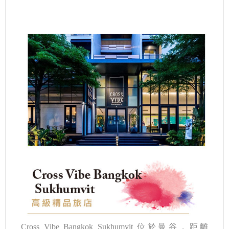
Cross Vibe Bangkok Sukhumvit 位於曼谷，距離