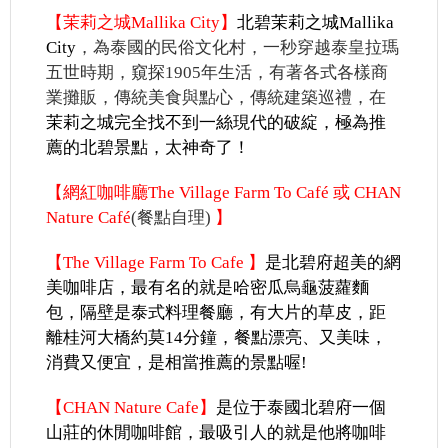
【
茉莉之城
Mallika Cit
y
】
北碧
茉莉之城Mallika
City
，為泰國的民俗文化村，一秒穿越泰皇拉瑪
五世時期，窺探1905年生活，有著各式各樣商
業攤販，傳統美食與點心，傳統建築巡禮，在
茉莉之城完全找不到一絲現代的破綻，極為推
薦的北碧景點，太神奇了！
【
網紅咖啡廳The Village Farm To Café 或 CHAN
Nature Café
(
餐點自理)
】
【
The Village Farm To Cafe
】
是北碧府超美的網
美咖啡店，最有名的就是哈密瓜烏龜菠蘿麵
包，隔壁是泰式料理餐廳，有大片的草皮，距
離桂河大橋約莫14分鐘，餐點漂亮、又美味，
消費又便宜，是相當推薦的景點喔!
【CHAN Nature Cafe】
是位于泰國北碧府一個
山莊的休閒咖啡館，最吸引人的就是他將咖啡