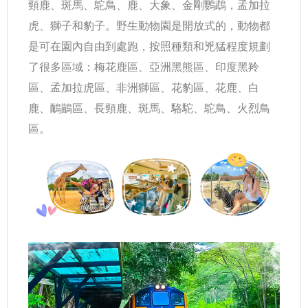
頸鹿、斑馬、鴕鳥、鹿、大象、金剛鸚鵡，孟加拉
虎、獅子和豹子。野生動物園是開放式的，動物都
是可在園內自由到處跑，按照種類和兇猛程度規劃
了很多區域：梅花鹿區、亞洲黑熊區、印度黑羚
區、孟加拉虎區、非洲獅區、花豹區、花鹿、白
鹿、鴯鶓區、長頸鹿、斑馬、駱駝、鴕鳥、火烈鳥
區。