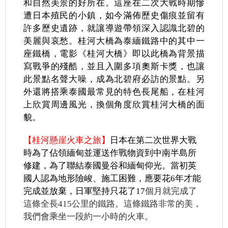
和自然美景的好所在。這座在二次大戰時期慘
遭日本殖民的小鎮，如今滿佈歷史傷痕並留有
許多歷史遺跡，就讓導遊帶領深入認識北碧的
美麗與哀愁。桂河大橋為泰緬鐵路中的其中一
座鐵橋，電影《
桂河大橋
》即以此橋為背景描
寫戰爭的殘酷，並且入圍多項奧斯卡獎，也讓
此景點名聲大噪，成為
北碧府
必訪的景點。另
外還將搭乘泰國最常見的特色長尾船，在桂河
上欣賞周邊風光，換個角度欣賞桂河大橋的面
貌。
【桂河懸崖火車之旅】
日本在第二次世界大戰
時為了佔領緬甸並運送作戰物資到中南半島所
修建，為了聯結泰國曼谷和緬甸仰光。當初英
國人認為地形險峻、施工困難，應要花6年才能
完成並放棄，日軍堅持只花了17
個月就完成了
這條全長415公里的鐵路。這條鐵路非常的美，
我們會乘坐一段約一小時的火車。