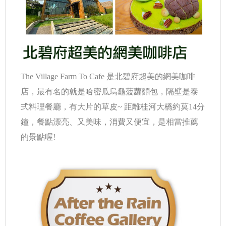
The Village Farm To Cafe 是北碧府超美的網美咖啡
店，最有名的就是哈密瓜烏龜菠蘿麵包，隔壁是泰
式料理餐廳，有大片的草皮~ 距離桂河大橋約莫14分
鐘，餐點漂亮、又美味，消費又便宜，是相當推薦
的景點喔!