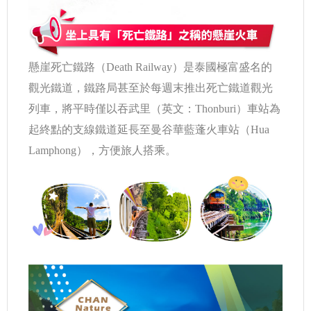
懸崖死亡鐵路（Death Railway）是泰國極富盛名的
觀光鐵道，鐵路局甚至於每週末推出死亡鐵道觀光
列車，將平時僅以吞武里（英文：Thonburi）車站為
起終點的支線鐵道延長至曼谷華藍蓬火車站（Hua
Lamphong），方便旅人搭乘。