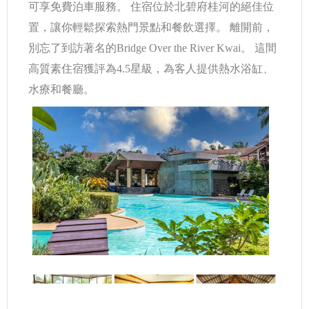
可享免費泊車服務。 住宿位於北碧府桂河的絕佳位
置，讓你輕鬆探索熱門景點和餐飲選擇。 離開前，
別忘了到訪著名的Bridge Over the River Kwai。 這間
高質素住宿獲評為4.5星級，為客人提供熱水浴缸、
水療和餐廳。