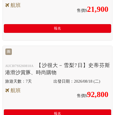
航班
21,900
售價$
報名
團
【沙很大－雪梨7日】史蒂芬斯
AUCI07SS260818A
港滑沙賞豚、時尚購物
7天
2026/08/18 (二)
航班
92,800
售價$
報名