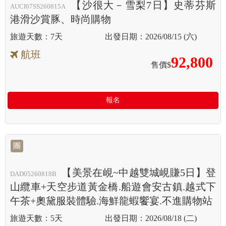
【沙很大－雪梨7日】史蒂芬斯
AUCI07SS260815A
港滑沙賞豚、時尚購物
7天
2026/08/15 (六)
航班
92,800
售價$
報名
團
【美景在峴~中越雙城峴賺5日】登
DAD05260818B
山纜車+天空步道黃金橋.船遊會安古鎮.越式下
午茶+奧黛服裝體驗.海鮮龍蝦饗宴.不進購物站
5天
2026/08/18 (二)