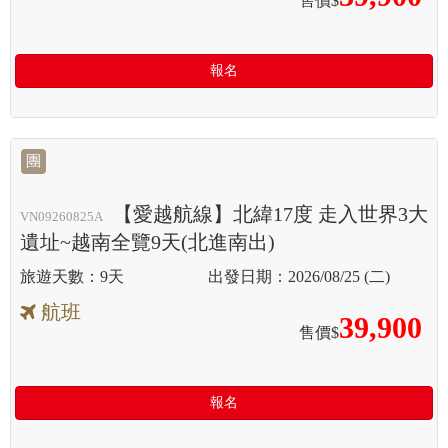
售價$
報名
團
【愛越航線】北緯17度 走入世界3大
VN09260825A
遺址~越南全覽9天(北進南出)
9天
2026/08/25 (二)
航班
39,900
售價$
報名