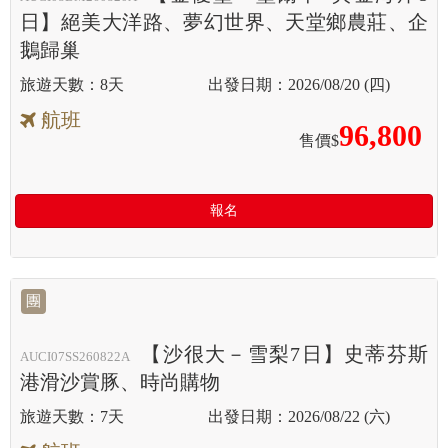
日】絕美大洋路、夢幻世界、天堂鄉農莊、企
鵝歸巢
8天
2026/08/20 (四)
航班
96,800
售價$
報名
團
【沙很大－雪梨7日】史蒂芬斯
AUCI07SS260822A
港滑沙賞豚、時尚購物
7天
2026/08/22 (六)