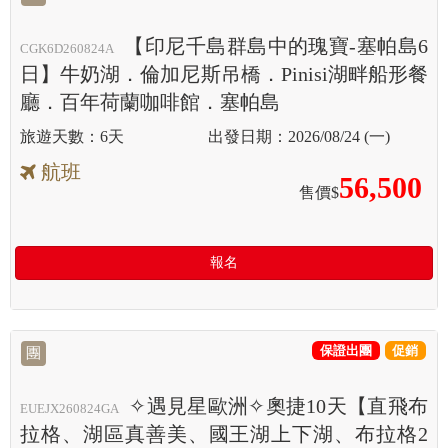
【印尼千島群島中的瑰寶-塞帕島6
CGK6D260824A
日】牛奶湖．倫加尼斯吊橋．Pinisi湖畔船形餐
廳．百年荷蘭咖啡館．塞帕島
6天
2026/08/24 (一)
航班
56,500
售價$
報名
保證出團
促銷
團
✧遇見星歐洲✧奧捷10天【直飛布
EUEJX260824GA
拉格、湖區真善美、國王湖上下湖、布拉格2