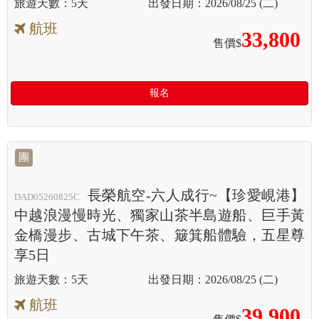
5天
2026/08/25 (二)
航班
33,800
售價$
報名
團
長榮航空-六人成行~【珍愛峴港】
DAD05260825C
中越浪漫慢時光、獨家山茶半島遊船、巨手黃
金橋漫步、古城下午茶、簸箕船體驗，五星尊
享5日
5天
2026/08/25 (二)
航班
39,900