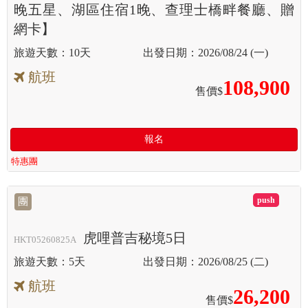
晚五星、湖區住宿1晚、查理士橋畔餐廳、贈
網卡】
10天
2026/08/24 (一)
航班
108,900
售價$
報名
特惠團
滿
團
虎哩普吉秘境5日
HKT05260825A
5天
2026/08/25 (二)
航班
26,200
售價$