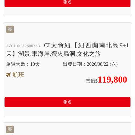
報名
團
CI太會紐【紐西蘭南北島9+1
AZCI10CA260822B
天】湖景.東海岸.螢火蟲洞.文化之旅
10天
2026/08/22 (六)
航班
119,800
售價$
報名
團