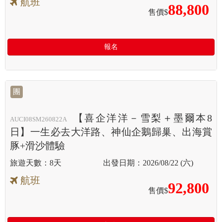
航班
88,800
售價$
報名
團
【喜企洋洋－雪梨＋墨爾本8
AUCI08SM260822A
日】一生必去大洋路、神仙企鵝歸巢、出海賞
豚+滑沙體驗
8天
2026/08/22 (六)
航班
92,800
售價$