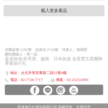
載入更多產品
交觀綜第 2182號
品保北 0744號
代表人：張鳴育
網站聯絡人：李一品
盈達旅遊|吳哥窟、越南、日本旅遊 金質獎五星團隊
專業旅行社
地址：台北市長安東路二段52號4樓
電話：02-7728-7717
傳真：02-2523-0303
盈達旅行社股份有限公司 版權所有．盜用必究