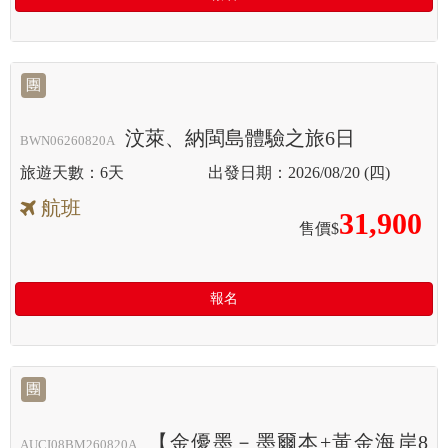
團
汶萊、納閩島體驗之旅6日
BWN06260820A
6天
2026/08/20 (四)
航班
31,900
售價$
報名
團
【金優墨－墨爾本+黃金海岸8
AUCI08BM260820A