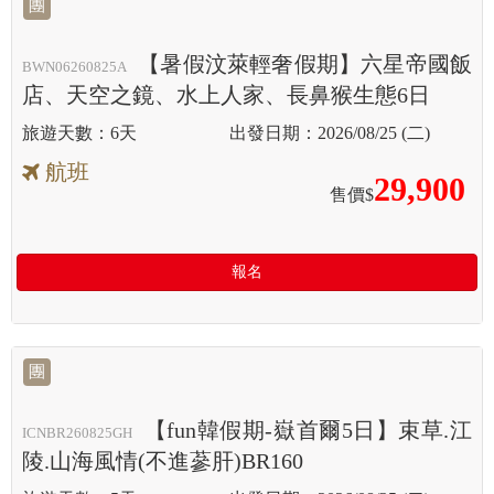
團
【暑假汶萊輕奢假期】六星帝國飯
BWN06260825A
店、天空之鏡、水上人家、長鼻猴生態6日
6天
2026/08/25 (二)
航班
29,900
售價$
報名
團
【fun韓假期-嶽首爾5日】束草.江
ICNBR260825GH
陵.山海風情(不進蔘肝)BR160