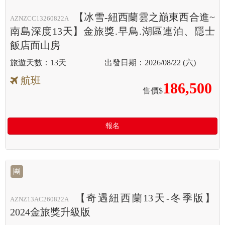
【冰雪-紐西蘭雲之巔東西合進~
AZNZCC13260822A
南島深度13天】金旅獎.早鳥.湖區連泊、隱士
飯店面山房
13天
2026/08/22 (六)
航班
186,500
售價$
報名
團
【奇遇紐西蘭13天-冬季版】
AZNZ13AC260822A
2024金旅獎升級版