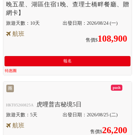
晚五星、湖區住宿1晚、查理士橋畔餐廳、贈
網卡】
10天
2026/08/24 (一)
航班
108,900
售價$
報名
特惠團
滿
團
虎哩普吉秘境5日
HKT05260825A
5天
2026/08/25 (二)
航班
26,200
售價$