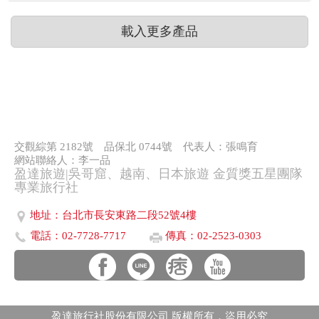
載入更多產品
交觀綜第 2182號
品保北 0744號
代表人：張鳴育
網站聯絡人：李一品
盈達旅遊|吳哥窟、越南、日本旅遊 金質獎五星團隊
專業旅行社
地址：台北市長安東路二段52號4樓
電話：02-7728-7717
傳真：02-2523-0303
盈達旅行社股份有限公司 版權所有．盜用必究