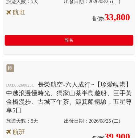
5天
2026/08/25 (二)
航班
33,800
售價$
報名
團
長榮航空-六人成行~【珍愛峴港】
DAD05260825C
中越浪漫慢時光、獨家山茶半島遊船、巨手黃
金橋漫步、古城下午茶、簸箕船體驗，五星尊
享5日
5天
2026/08/25 (二)
航班
39,900