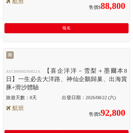
航班
88,800
售價$
報名
團
【喜企洋洋－雪梨＋墨爾本8
AUCI08SM260822A
日】一生必去大洋路、神仙企鵝歸巢、出海賞
豚+滑沙體驗
8天
2026/08/22 (六)
航班
92,800
售價$