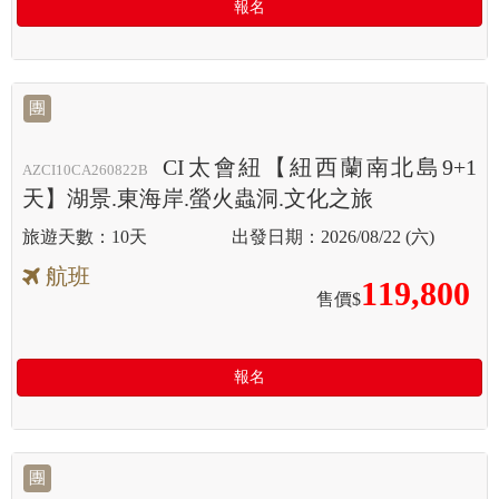
報名
團
CI太會紐【紐西蘭南北島9+1
AZCI10CA260822B
天】湖景.東海岸.螢火蟲洞.文化之旅
10天
2026/08/22 (六)
航班
119,800
售價$
報名
團