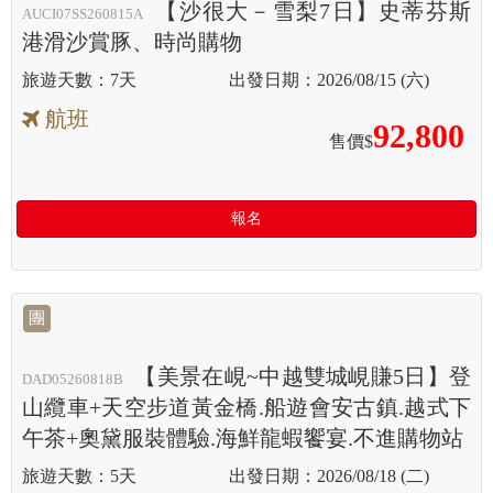
【沙很大－雪梨7日】史蒂芬斯
AUCI07SS260815A
港滑沙賞豚、時尚購物
7天
2026/08/15 (六)
航班
92,800
售價$
報名
團
【美景在峴~中越雙城峴賺5日】登
DAD05260818B
山纜車+天空步道黃金橋.船遊會安古鎮.越式下
午茶+奧黛服裝體驗.海鮮龍蝦饗宴.不進購物站
5天
2026/08/18 (二)