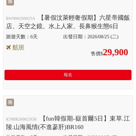
團
【暑假汶萊輕奢假期】六星帝國飯
BWN06260825A
店、天空之鏡、水上人家、長鼻猴生態6日
6天
2026/08/25 (二)
航班
29,900
售價$
報名
團
【fun韓假期-嶽首爾5日】束草.江
ICNBR260825GH
陵.山海風情(不進蔘肝)BR160