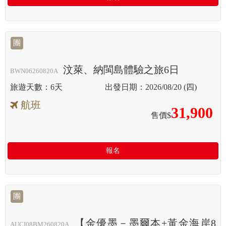
團
汶萊、納閩島體驗之旅6日
BWN06260820A
6天
2026/08/20 (四)
航班
31,900
售價$
報名
團
【金優墨－墨爾本+黃金海岸8
AUCI08BM260820A