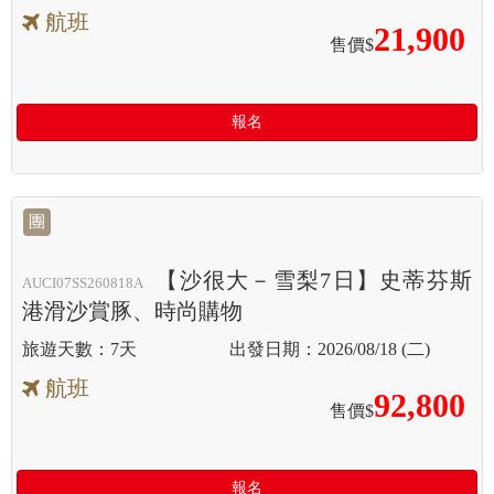
航班
21,900
售價$
報名
團
【沙很大－雪梨7日】史蒂芬斯
AUCI07SS260818A
港滑沙賞豚、時尚購物
7天
2026/08/18 (二)
航班
92,800
售價$
報名