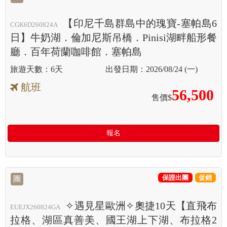
【印尼千島群島中的瑰寶-塞帕島6
CGK6D260824A
日】牛奶湖．倫加尼斯吊橋．Pinisi湖畔船形餐
廳．百年荷蘭咖啡館．塞帕島
6天
2026/08/24 (一)
航班
56,500
售價$
報名
保證出團
促銷
團
✧遇見星歐洲✧奧捷10天【直飛布
EUEJX260824GA
拉格、湖區真善美、國王湖上下湖、布拉格2