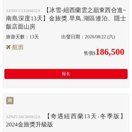
【冰雪-紐西蘭雲之巔東西合進~
AZNZCC13260822A
南島深度13天】金旅獎.早鳥.湖區連泊、隱士
飯店面山房
13天
2026/08/22 (六)
航班
186,500
售價$
報名
團
【奇遇紐西蘭13天-冬季版】
AZNZ13AC260822A
2024金旅獎升級版