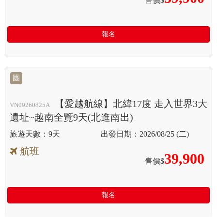
售價$
報名
團
【愛越航線】北緯17度 走入世界3大
VN09260825A
遺址~越南全覽9天(北進南出)
9天
2026/08/25 (二)
航班
39,900
售價$
報名