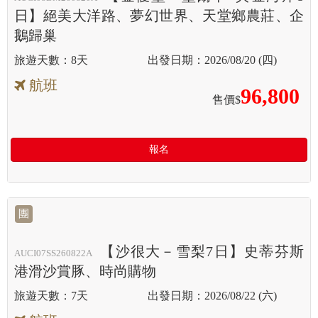
日】絕美大洋路、夢幻世界、天堂鄉農莊、企
鵝歸巢
8天
2026/08/20 (四)
航班
96,800
售價$
報名
團
【沙很大－雪梨7日】史蒂芬斯
AUCI07SS260822A
港滑沙賞豚、時尚購物
7天
2026/08/22 (六)