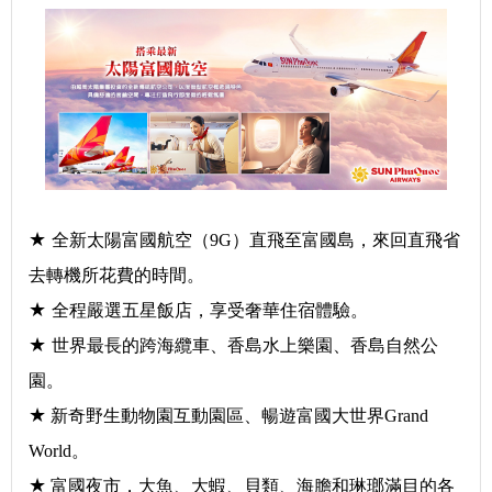
★
全新太陽富國航空（9G）直飛至富國島，來回直飛省
去轉機所花費的時間。
★
全程嚴選五星飯店，享受奢華住宿體驗。
★
世界最長的跨海纜車、香島水上樂園、香島自然公
園。
★
新奇野生動物園互動園區、暢遊富國大世界Grand
World。
★
富國夜市，大魚、大蝦、貝類、海膽和琳瑯滿目的各