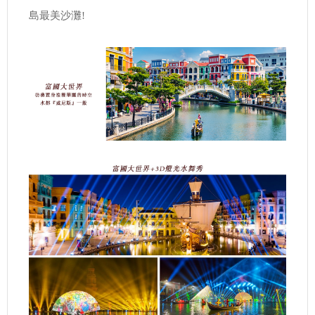
島最美沙灘!