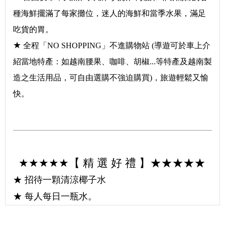
種海鮮擺滿了每家攤位，迷人的海鮮和當季水果，滿足
吃貨的胃。
★
全程「NO SHOPPING」不進購物站 (導遊可於車上介
紹當地特產：如越南腰果、咖啡、胡椒...等特產及越南製
造之生活用品，可自由選購不強迫購買)，旅遊輕鬆又愉
快。
.
★★★★★【
精 選 好 禮 】★★★★★
★ 招待一顆清涼椰子水
★ 每人每日一瓶水。