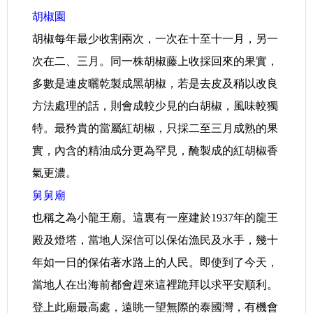
胡椒園
胡椒每年最少收割兩次，一次在十至十一月，另一
次在二、三月。同一株胡椒藤上收採回來的果實，
多數是連皮曬乾製成黑胡椒，若是去皮及稍以改良
方法處理的話，則會成較少見的白胡椒，風味較獨
特。最矜貴的當屬紅胡椒，只採二至三月成熟的果
實，內含的精油成分更為罕見，醃製成的紅胡椒香
氣更濃。
舅舅廟
也稱之為小龍王廟。這裏有一座建於1937年的龍王
殿及燈塔，當地人深信可以保佑漁民及水手，幾十
年如一日的保佑著水路上的人民。即使到了今天，
當地人在出海前都會趕來這裡跪拜以求平安順利。
登上此廟最高處，遠眺一望無際的泰國灣，有機會