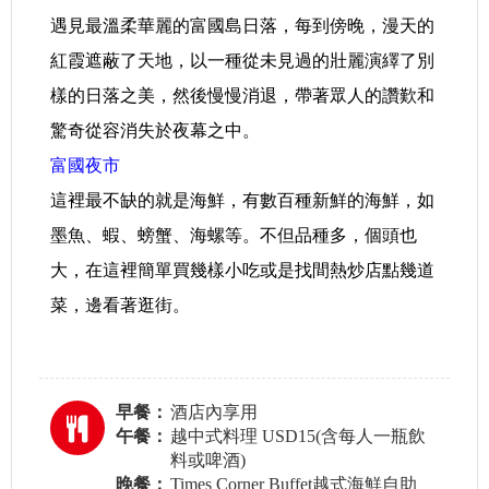
遇見最溫柔華麗的富國島日落，每到傍晚，漫天的
紅霞遮蔽了天地，以一種從未見過的壯麗演繹了別
樣的日落之美，然後慢慢消退，帶著眾人的讚歎和
驚奇從容消失於夜幕之中。
富國夜市
這裡最不缺的就是海鮮，有數百種新鮮的海鮮，如
墨魚、蝦、螃蟹、海螺等。不但品種多，個頭也
大，在這裡簡單買幾樣小吃或是找間熱炒店點幾道
菜，邊看著逛街。
早餐：
酒店內享用
午餐：
越中式料理 USD15(含每人一瓶飲
料或啤酒)
晚餐：
Times Corner Buffet越式海鮮自助