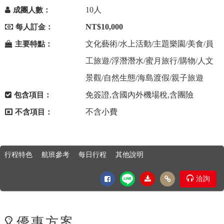
10人
成團人數：
NT$10,000
每人訂金：
文化藝術/水上活動/主題樂園/美食/員
主要特點：
工旅遊/浮潛潛水/蜜月旅行/購物/人文
景觀/自然生態/海島渡假/親子旅遊
免簽證,含國內外機場稅,含團險
包含項目：
不含小費
不含項目：
行程特色
航班參考
每日行程
其他說明
洽詢
優惠方案