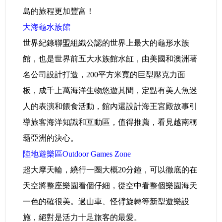
島的旅程更加豐富！
大海龜水族館
世界紀錄聯盟組織公認的世界上最大的龜形水族
館，也是世界前五大水族館水缸，由美國和澳洲著
名公司設計打造，200平方米寬的巨型壓克力面
板，成千上萬海洋生物悠遊其間，定點有美人魚迷
人的表演和餵食活動，館內還設計海王宮殿故事引
導旅客海洋知識和互動區，值得推薦，看見越南稱
霸亞洲的決心。
陸地遊樂區Outdoor Games Zone
超大摩天輪，繞行一圈大概20分鐘，可以徹底的在
天空將整座樂園看個仔細，從空中看整個樂園海天
一色的確很美。過山車、怪臂旋轉等新型遊樂設
施，絕對是活力十足旅客的最愛。