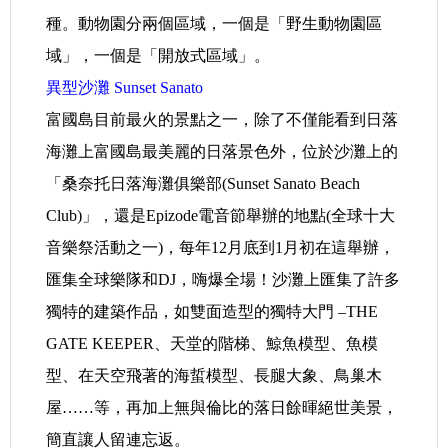
種。動物園分兩個區域，一個是「野生動物園區
域」，一個是「開放式區域」。
異型沙灘 Sunset Sanato
富國島目前最火的景點之一，除了不僅能看到日落
海灘上富國島最美麗的日落景色外，位於沙灘上的
「桑奈托日落海灘俱樂部(Sunset Sanato Beach
Club)」，還是Epizode電音節舉辦的地點(全球十大
音樂祭活動之一)，每年12月底到1月初在這舉辦，
匯集全球樂隊和DJ，嗨爆全場！沙灘上匯集了許多
獨特的建築作品，如雙面造型的獨特大門 –THE
GATE KEEPER、天堂的階梯、鯨魚模型、魚模
型、在天空飛著的海蜇模型、長腿大象、鳥巢木
屋……等，再加上無與倫比的落日餘暉絕世美景，
簡直讓人留連忘返。