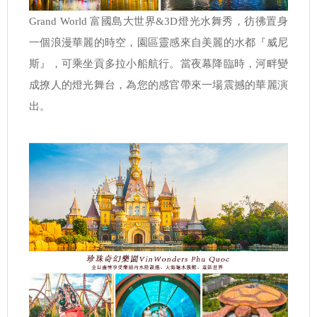
Grand World 富國島大世界&3D燈光水舞秀，彷彿置身
一個浪漫華麗的時空，園區靈感來自美麗的水都『威尼
斯』，可乘坐貢多拉小船航行。當夜幕降臨時，河畔變
成撩人的燈光舞台，為您的感官帶來一場震撼的華麗演
出。