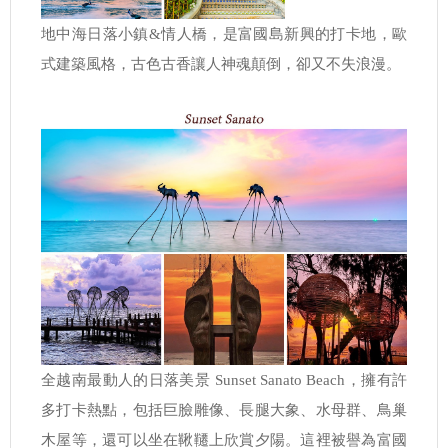
地中海日落小鎮&情人橋，是富國島新興的打卡地，歐
式建築風格，古色古香讓人神魂顛倒，卻又不失浪漫。
全越南最動人的日落美景 Sunset Sanato Beach，擁有許
多打卡熱點，包括巨臉雕像、長腿大象、水母群、鳥巢
木屋等，還可以坐在鞦韆上欣賞夕陽。這裡被譽為富國