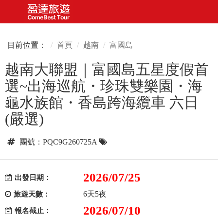
目前位置：
首頁
越南
富國島
越南大聯盟｜富國島五星度假首
選~出海巡航・珍珠雙樂園・海
龜水族館・香島跨海纜車 六日
(嚴選)
團號：PQC9G260725A
2026/07/25
出發日期：
6天5夜
旅遊天數：
2026/07/10
報名截止：