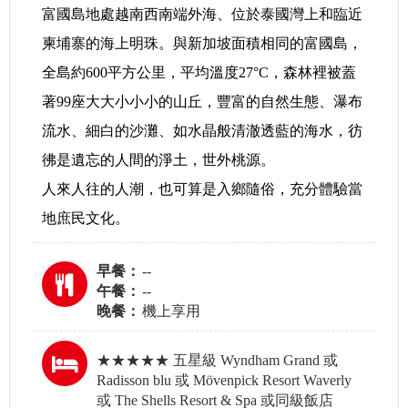
富國島地處越南西南端外海、位於泰國灣上和臨近
柬埔寨的海上明珠。與新加坡面積相同的富國島，
全島約600平方公里，平均溫度27°C，森林裡被蓋
著99座大大小小小的山丘，豐富的自然生態、瀑布
流水、細白的沙灘、如水晶般清澈透藍的海水，彷
彿是遺忘的人間的淨土，世外桃源。
人來人往的人潮，也可算是入鄉隨俗，充分體驗當
地庶民文化。
早餐：
--
午餐：
--
晚餐：
機上享用
★★★★★ 五星級 Wyndham Grand 或
Radisson blu 或 Mövenpick Resort Waverly
或 The Shells Resort & Spa 或同級飯店