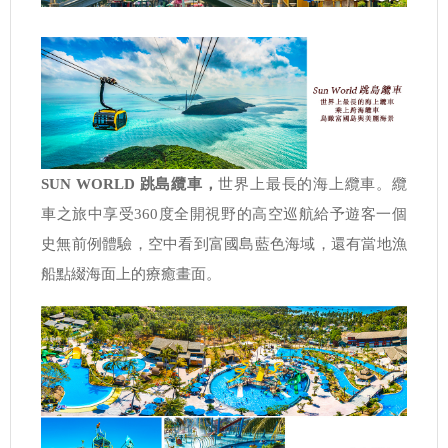
SUN WORLD 跳島纜車
，
世界上最長的海上纜車
。
纜
車之旅中享受360度全開視野的高空巡航給予遊客一個
史無前例體驗，空中看到富國島藍色海域，還有當地漁
船點綴海面上的療癒畫面。