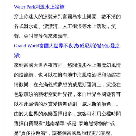
Water Park刺激水上設施
穿上你迷人的泳裝來到富國島水上樂園，數不清的
各式滑水道、漂漂河、人工衝浪等水上活動，笑
聲、尖叫聲等你來湊熱鬧。
Grand World富國大世界不夜城(威尼斯的顏色-愛之
湖)
來到富國大世界夜市裡，悠閒漫步在上海魔幻風情
的燈籠街，也可以在擁有地中海風格酒吧和酒館盡
情歡樂！在充滿義式夢想的威尼斯運河上，沉浸在
色彩繽紛的藝術空間世界裡，來自世界各國遊客可
以在此盡情的欣賞愛情舞蹈劇「威尼斯的顏色」。
由於大世界的娛樂選擇很多，旅客可利用空檔時間
選擇自費觀看"越南精華"或是"泰迪熊博物館"或
是"貢多拉遊船”，讓整個富國島旅程更加完整。