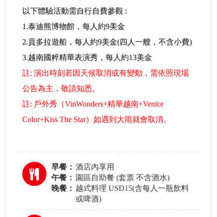
以下體驗活動需自行自費參觀 :
1.泰迪熊博物館，每人約9美金
2.貢多拉遊船，每人約9美金(四人一艘，不含小費)
3.越南國粹精華表演秀，每人約13美金
註: 演出時刻若因天候取消或有變動，需依照現場
公告為主，敬請知悉。
註: 戶外秀（VinWonders+精華越南+Venice
Color+Kiss The Star）如遇到大雨就會取消。
早餐：
酒店內享用
午餐：
園區自助餐 (套票 不含酒水)
晚餐：
越式料理 USD15(含每人一瓶飲料
或啤酒)