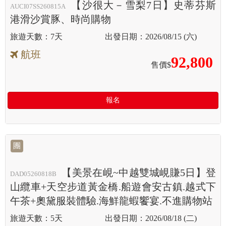
【沙很大－雪梨7日】史蒂芬斯
AUCI07SS260815A
港滑沙賞豚、時尚購物
7天
2026/08/15 (六)
航班
92,800
售價$
報名
團
【美景在峴~中越雙城峴賺5日】登
DAD05260818B
山纜車+天空步道黃金橋.船遊會安古鎮.越式下
午茶+奧黛服裝體驗.海鮮龍蝦饗宴.不進購物站
5天
2026/08/18 (二)