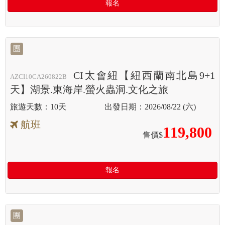
報名
團
CI太會紐【紐西蘭南北島9+1
AZCI10CA260822B
天】湖景.東海岸.螢火蟲洞.文化之旅
10天
2026/08/22 (六)
航班
119,800
售價$
報名
團