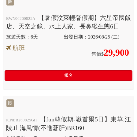
團
【暑假汶萊輕奢假期】六星帝國飯
BWN06260825A
店、天空之鏡、水上人家、長鼻猴生態6日
6天
2026/08/25 (二)
航班
29,900
售價$
報名
團
【fun韓假期-嶽首爾5日】束草.江
ICNBR260825GH
陵.山海風情(不進蔘肝)BR160