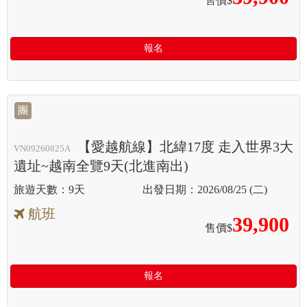
售價$
報名
團
【愛越航線】北緯17度 走入世界3大
VN09260825A
遺址~越南全覽9天(北進南出)
9天
2026/08/25 (二)
航班
39,900
售價$
報名