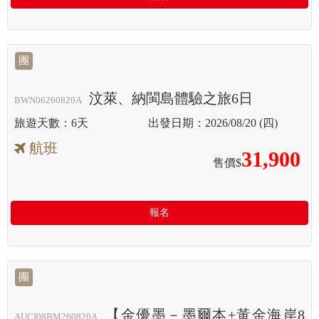
團
汶萊、納閩島體驗之旅6日
BWN06260820A
6天
2026/08/20 (四)
航班
31,900
售價$
報名
團
【金優墨－墨爾本+黃金海岸8
AUCI08BM260820A