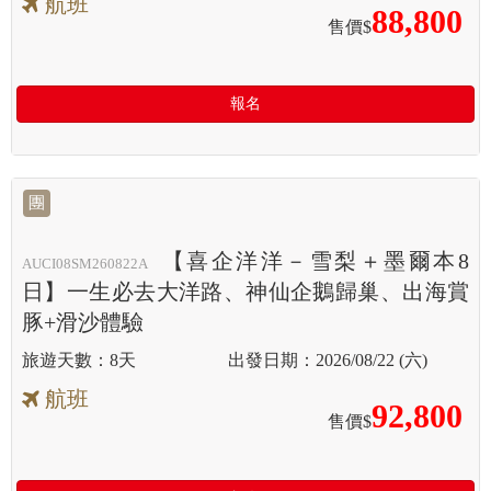
航班
88,800
售價$
報名
團
【喜企洋洋－雪梨＋墨爾本8
AUCI08SM260822A
日】一生必去大洋路、神仙企鵝歸巢、出海賞
豚+滑沙體驗
8天
2026/08/22 (六)
航班
92,800
售價$