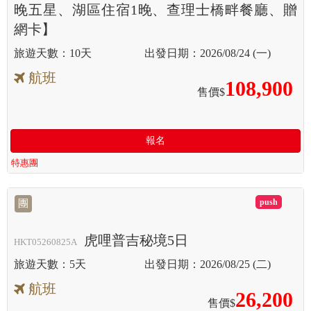
晚五星、湖區住宿1晚、查理士橋畔餐廳、贈
網卡】
10天
2026/08/24 (一)
航班
108,900
售價$
報名
特惠團
滿
團
虎哩普吉秘境5日
HKT05260825A
5天
2026/08/25 (二)
航班
26,200
售價$