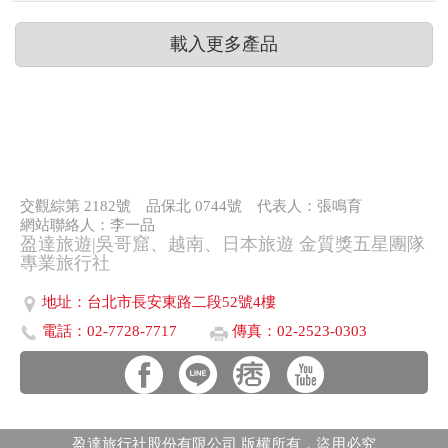
載入更多產品
交觀綜第 2182號
品保北 0744號
代表人：張鳴育
網站聯絡人：李一品
盈達旅遊|吳哥窟、越南、日本旅遊 金質獎五星團隊
專業旅行社
地址：台北市長安東路二段52號4樓
電話：02-7728-7717
傳真：02-2523-0303
盈達旅行社股份有限公司 版權所有．盜用必究