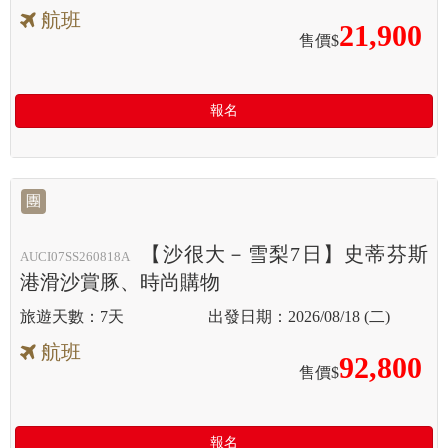
航班
21,900
售價$
報名
團
【沙很大－雪梨7日】史蒂芬斯
AUCI07SS260818A
港滑沙賞豚、時尚購物
7天
2026/08/18 (二)
航班
92,800
售價$
報名