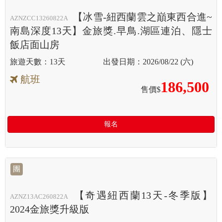
【冰雪-紐西蘭雲之巔東西合進~
AZNZCC13260822A
南島深度13天】金旅獎.早鳥.湖區連泊、隱士
飯店面山房
13天
2026/08/22 (六)
航班
186,500
售價$
報名
團
【奇遇紐西蘭13天-冬季版】
AZNZ13AC260822A
2024金旅獎升級版