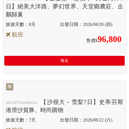
日】絕美大洋路、夢幻世界、天堂鄉農莊、企
鵝歸巢
8天
2026/08/20 (四)
航班
96,800
售價$
報名
團
【沙很大－雪梨7日】史蒂芬斯
AUCI07SS260822A
港滑沙賞豚、時尚購物
7天
2026/08/22 (六)