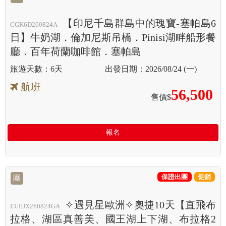
【印尼千島群島中的瑰寶-塞帕島6
CGK6D260824A
日】牛奶湖．倫加尼斯吊橋．Pinisi湖畔船形餐
廳．百年荷蘭咖啡館．塞帕島
6天
2026/08/24 (一)
航班
56,500
售價$
報名
保證出團
促銷
團
✧遇見星歐洲✧奧捷10天【直飛布
EUEJX260824GA
拉格、湖區真善美、國王湖上下湖、布拉格2