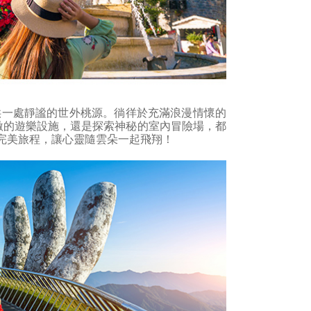
供一處靜謐的世外桃源。徜徉於充滿浪漫情懷的
刺激的遊樂設施，還是探索神秘的室內冒險場，都
完美旅程，讓心靈隨雲朵一起飛翔！