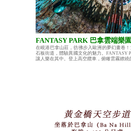
FANTASY PARK 巴拿雲端樂
在峴港巴拿山莊，彷彿步入歐洲的夢幻畫卷！
石板街道，體驗異國文化的魅力。FANTAS
讓人樂在其中。登上高空纜車，俯瞰雲霧繚繞