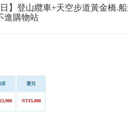
日】登山纜車+天空步道黃金橋.船
不進購物站
加床
嬰兒
3,900
NT$5,000