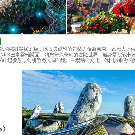
園
法國鄉村美居酒店，以古典優雅的建築與溫馨氛圍，為旅人提
Y PARK巴拿雲端樂園，將您帶入奇幻的冒險世界，無論是挑戰
的山巒美景，彷彿置身人間仙境。一場結合文化、休閒與刺激的