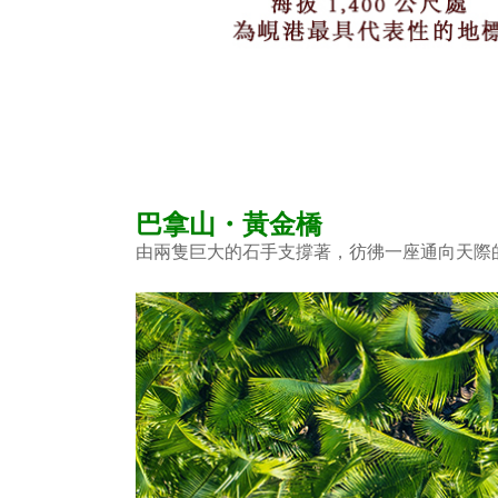
巴拿山・黃金橋
由兩隻巨大的石手支撐著，彷彿一座通向天際