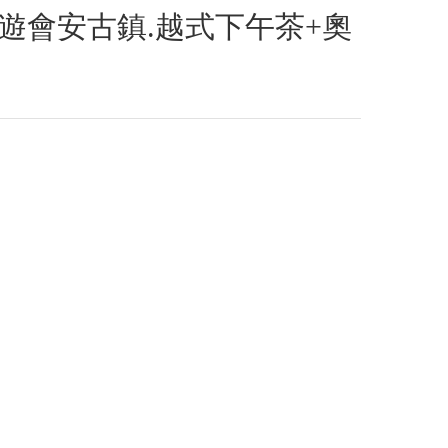
遊會安古鎮.越式下午茶+奧