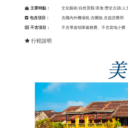
主要特點：
文化藝術/自然景觀/美食/歷史古蹟/人
包含項目：
含國內外機場稅,含團險,含簽證費用
不含項目：
不含導遊領隊服務費、不含當地小費
行程說明