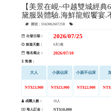
【美景在峴~中越雙城經典6
黛服裝體驗.海鮮龍蝦饗宴.
團號：DAD06260725B
2026/07/25
出發日期：
旅遊天數：
6天5夜
2026/07/10
報名截止：
售價：
大人
小孩佔床
小孩不佔床
NT$23,900
NT$23,900
NT$22,900
NT$2
成團人數：
10人
NT$10,000
每人訂金：