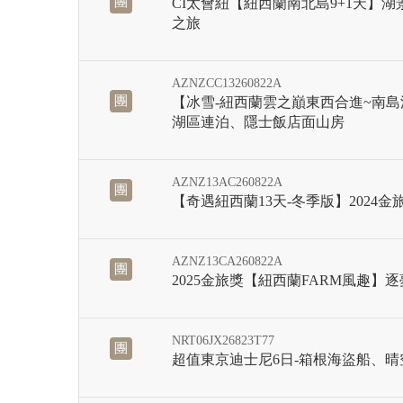
團
CI太會紐【紐西蘭南北島9+1天】湖
之旅
AZNZCC13260822A
團
【冰雪-紐西蘭雲之巔東西合進~南島深
湖區連泊、隱士飯店面山房
AZNZ13AC260822A
團
【奇遇紐西蘭13天-冬季版】2024
AZNZ13CA260822A
團
2025金旅獎【紐西蘭FARM風趣】逐
NRT06JX26823T77
團
超值東京迪士尼6日-箱根海盜船、