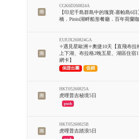
CGK6D260824A
團
【印尼千島群島中的瑰寶-塞帕島6
橋．Pinisi湖畔船形餐廳．百年荷
EUEJX260824GA
✧遇見星歐洲✧奧捷10天【直飛布
上下湖、布拉格2晚五星、湖區住宿
團
網卡】
保證出團
促銷
HKT05260825A
虎哩普吉秘境5日
團
滿
HKT05260825B
虎哩普吉踏浪5日
團
滿