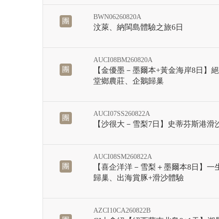
BWN06260820A
團
汶萊、納閩島體驗之旅6日
AUCI08BM260820A
團
【金優墨－墨爾本+黃金海岸8日】
堂鄉農莊、企鵝歸巢
AUCI07SS260822A
團
【沙很大－雪梨7日】史蒂芬斯港滑
AUCI08SM260822A
團
【喜企洋洋－雪梨＋墨爾本8日】一
歸巢、出海賞豚+滑沙體驗
AZCI10CA260822B