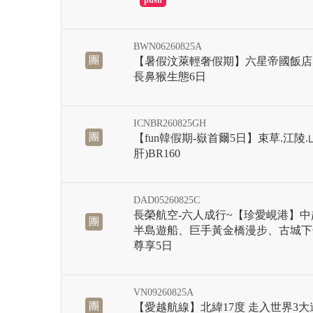
BWN06260825A
團
【暑假汶萊輕奢假期】六星帝國飯店
長鼻猴生態6日
ICNBR260825GH
團
【fun韓假期-嶽首爾5日】束草.江陵
肝)BR160
DAD05260825C
長榮航空-六人成行~【珍愛峴港】
團
半島遊船、巨手黃金橋漫步、古城下
尊享5日
VN09260825A
團
【愛越航線】北緯17度 走入世界3大