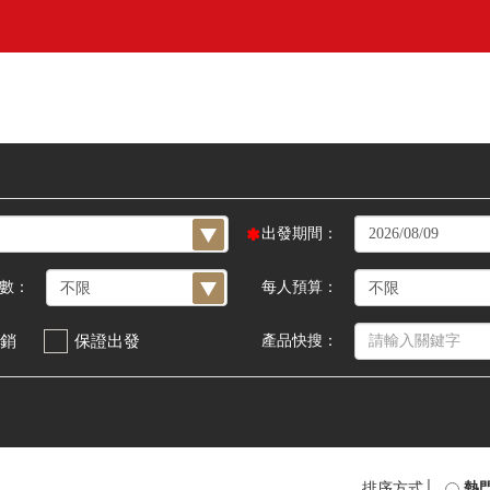
出發期間：
數：
每人預算：
銷
保證出發
產品快搜：
排序方式│
熱