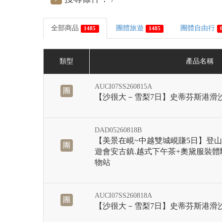
全部商品
團體旅遊
團體自由行
1485
1485
類型
產品名稱
AUCI07SS260815A
團
【沙很大－雪梨7日】史蒂芬斯港滑
DAD05260818B
【美景在峴~中越雙城峴賺5日】登山
團
遊會安古鎮.越式下午茶+奧黛服裝體
物站
AUCI07SS260818A
團
【沙很大－雪梨7日】史蒂芬斯港滑