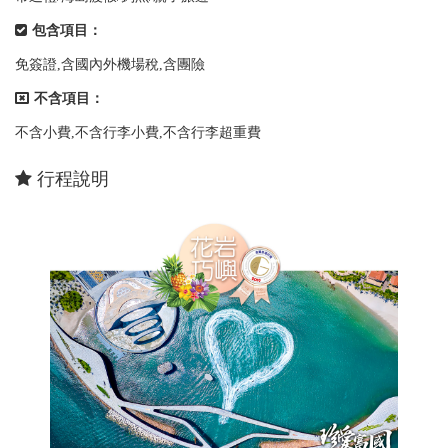
包含項目：
免簽證,含國內外機場稅,含團險
不含項目：
不含小費,不含行李小費,不含行李超重費
行程說明