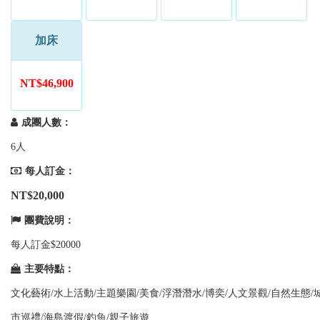
加床
NT$46,900
成團人數：
6人
每人訂金：
NT$20,000
團費說明：
每人訂金$20000
主要特點：
文化藝術/水上活動/主題樂園/美食/浮潛潛水/博奕/人文景觀/自然生態/
市巡禮/海島渡假/釣魚/親子旅遊