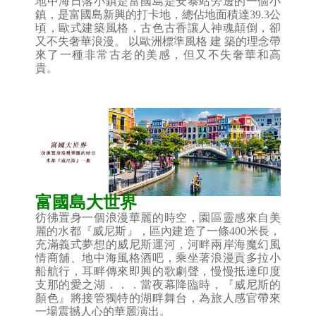
地中海日落小鎮是富國島是安泰站旁邊的一個小
鎮，是富國島新興的打卡地，總佔地面積達39.3公
頃，歐式建築風格，古色古香讓人神魂顛倒，卻
又不失奢華浪漫。 以歐洲標準風格​​ 建 築的理念帶
來了一種非常古老的美感，但又不失奢華和高
貴。
富國島大世界
彷彿置身一個浪漫華麗的時空，園區靈感來自美
麗的水都『威尼斯』，區內建造了一條400米長，
充滿義式夢想的威尼斯運河，河畔兩岸海魔幻風
情商舖、地中海風格酒吧，乘坐著浪漫貢多拉小
船航行，耳畔傳來即興的歌劇聲，慢慢抵達印度
支那的愛之湖．．．當夜幕降臨時，『威尼斯的
顏色』將接管獨特的湖畔舞台，為旅人感官帶來
一場震撼人心的華麗演出。