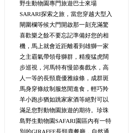
野生動物園專門旅遊巴士來場
SARARI探索之旅，當您穿越大型入
閘圍欄等候大門開啟那一刻充滿驚
喜歡樂之餘不要忘記準備好您的相
機，馬上就會近距離看到雄獅一家
之主霸氣帶領母獅群，精瘦猛虎闊
步巡視，河馬特有慢節奏戲水，高
人一等的長頸鹿優雅線條，成群斑
馬身穿條紋制服悠閒進食，輕巧羚
羊小跑步猶如跳家家酒等絕對可以
滿足您對動物園旅遊的期待。珍珠
島野生動物園SAFARI園區內有一特
別的GIRAFFE長頸鹿餐廳，自然通