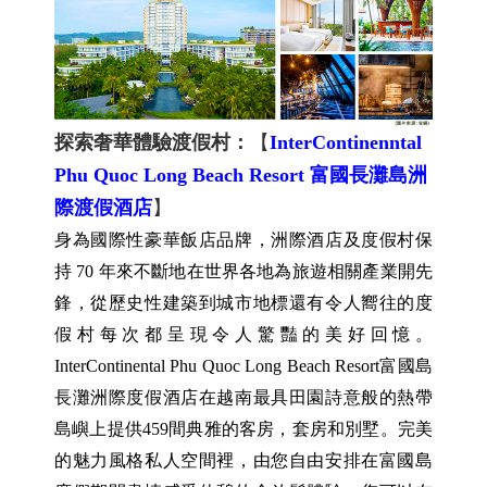
探索奢華體驗渡假村：
【
InterContinenntal
Phu Quoc Long Beach Resort 富國長灘島洲
際渡假酒店
】
身為國際性豪華飯店品牌，洲際酒店及度假村保
持 70 年來不斷地在世界各地為旅遊相關產業開先
鋒，從歷史性建築到城市地標還有令人嚮往的度
假村每次都呈現令人驚豔的美好回憶。
InterContinental Phu Quoc Long Beach Resort富國島
長灘洲際度假酒店在越南最具田園詩意般的熱帶
島嶼上提供459間典雅的客房，套房和別墅。完美
的魅力風格私人空間裡，由您自由安排在富國島