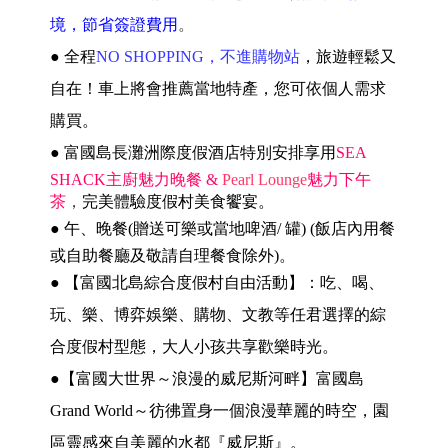
境，節省簽證費用
。
● 全程
NO SHOPPING，不進購物站
，旅遊輕鬆又
自在！車上將會推薦當地特產，您可依個人需求
購買。
●
富國島長灘洲際度假酒店特別安排享用
SEA
SHACK主廚魅力晚餐 &
Pearl Lounge
魅力下午
茶
，
完美體驗度假村美食饗宴。
●
午、晚餐(贈送可樂或當地啤酒/ 罐)
(飯店內用餐
或自助餐廳及敬請自理餐食除外)
。
●
【
富國北島綜合度假村自由活動
】
：吃、喝、
玩、樂、博弈娛樂、購物、文教等任君選擇的綜
合度假村型態，大人小孩共享歡樂時光。
●
【富國大世界～浪漫的威尼斯河畔】富國島
Grand World～彷彿置身一個浪漫華麗的時空，園
區靈感來自美麗的水都『威尼斯』。