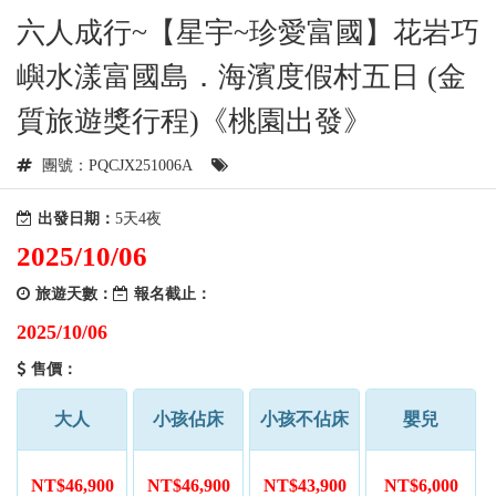
六人成行~【星宇~珍愛富國】花岩巧
嶼水漾富國島．海濱度假村五日 (金
質旅遊獎行程)《桃園出發》
團號：PQCJX251006A
出發日期：
5天4夜
2025/10/06
旅遊天數：
報名截止：
2025/10/06
售價：
大人
小孩佔床
小孩不佔床
嬰兒
NT$46,900
NT$46,900
NT$43,900
NT$6,000