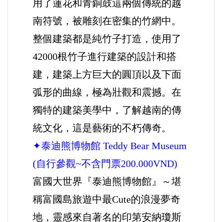
用了蓮花和青銅鼓這兩個傳統的越
南符號，被雕刻在密集的竹網中。
整個建築都是純竹子打造，使用了
42000根竹子進行建築的設計和搭
建，建築上方巨大的圓頂以及下面
弧形的曲線，極為壯觀和震撼。在
獨特的建築美學中，了解越南的傳
統文化，這是藝術的不朽傳奇。
✦泰迪熊博物館 Teddy Bear Museum
(自行參觀~不含門票200.000VND)
富國大世界『泰迪熊博物館』～堪
稱富國島旅遊中最Cute的浪漫夢奇
地，靈感來自著名的印第安納瓊斯