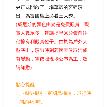
央正式開啟了一場華麗的宮廷演
出。為富國島上必看三大秀。
(威尼斯的顏色由於是免費觀賞，觀
賞人數眾多，建議提早30分鐘前往
佔據有利觀賞位子。由於為戶外大
型演出，
演出時刻若因天候取消或
有變動，需依照現場公布為主，敬
請知悉)
.
貼心提醒
1、桃園機場→
富國島機場
，飛行時
間約4
小時。