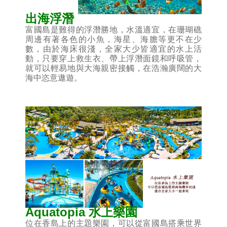
出海浮潛
富國島是難得的浮潛勝地，水溫適宜，在珊瑚礁
周邊有著各色的小魚，海星、海膽等更不在少
數，由於海床很淺，全家大少皆適宜的水上活
動，只要穿上救生衣、帶上浮潛面鏡和呼吸管，
就可以輕易地與大海親密接觸，在浩瀚廣闊的大
海中恣意遨遊。
Aquatopia 水上樂園
位在香島上的主題樂園，可以從富國島搭乘世界