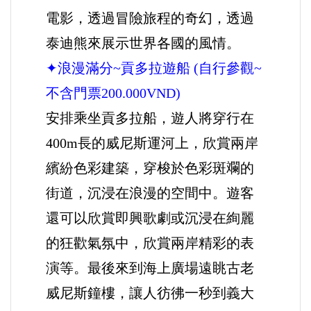
電影，透過冒險旅程的奇幻，透過
泰迪熊來展示世界各國的風情。
✦浪漫滿分~貢多拉遊船
(
自行參觀~
不含門票200.000VND
)
安排乘坐貢多拉船，遊人將穿行在
400m長的威尼斯運河上，欣賞兩岸
繽紛色彩建築，穿梭於色彩斑斕的
街道，沉浸在浪漫的空間中。遊客
還可以欣賞即興歌劇或沉浸在絢麗
的狂歡氣氛中，欣賞兩岸精彩的表
演等。最後來到海上廣場遠眺古老
威尼斯鐘樓，讓人彷彿一秒到義大