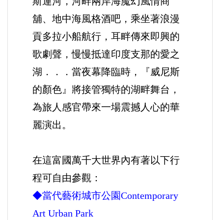
斯運河，河畔兩岸海魔幻風情商
舖、地中海風格酒吧，乘坐著浪漫
貢多拉小船航行，耳畔傳來即興的
歌劇聲，慢慢抵達印度支那的愛之
湖．．．當夜幕降臨時，『威尼斯
的顏色』將接管獨特的湖畔舞台，
為旅人感官帶來一場震撼人心的華
麗演出。
.
在這富國萬千大世界內有著以下行
程可自由參觀：
◆當代藝術城市公園Contemporary
Art Urban Park