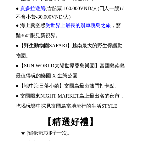
●
貢多拉遊船
(
含船票
-160.000VND/
人(四人一艘) /
不含小費-30.000VND/人)
●
海上騰空感
受世界上最長的纜車跳島之旅
，驚
豔360°眼見新視界。
●
【野生動物園SAFARI】越南最大的野生保護動
物園
。
●
【SUN WORLD太陽世界香島樂園】富國島南島
最值得玩的樂園 X 生態公園
。
●
【地中海日落小鎮】富國島最夯熱門打卡點
。
●
富國陽東NIGHT MARKET島上最出名的夜市，
吃喝玩樂中探見富國島當地流行的生活STYLE
.
【精選好禮】
★ 招待
清涼椰子一次。