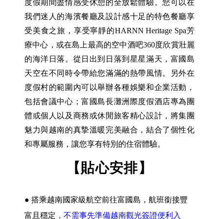
度假期間盡情感受休憩的全放鬆體驗。您可以在
我們迷人的海濱餐廳及設計感十足的特色餐廳享
受美食之旅，享受寧靜的HARNN Heritage Spa芳
療中心，或在島上最高的空中酒吧360度欣賞壯麗
的海洋日落。從日出到日落到星星滿天，富國島
天空在不同時令帶給您滿滿的熱帶風情。另外在
度假村的範圍內可以舉辦各種娛樂和企業活動，
包括會議中心；富國島長灘洲際度假酒店專為團
體或個人以及商務或休閒旅客精心設計，將集團
魅力與越南的真摯溫暖完美融合，結合了個性化
和專屬服務，讓您享有特別的住宿體驗。
.
【貼心安排】
.
●
搭乘越南國家級航空前往富國島，航班銜接豐
富且穩定
，
不需事先準備越南觀光簽證便利入