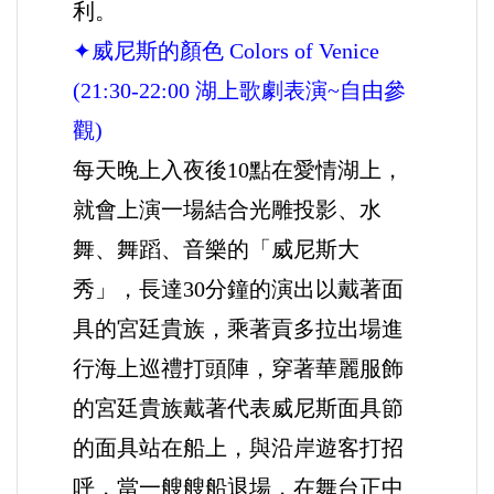
利。
✦威尼斯的顏色 Colors of Venice
(21:30-22:00 湖上歌劇表演~自由參
觀)
每天晚上入夜後10點在愛情湖上，
就會上演一場結合光雕投影、水
舞、舞蹈、音樂的「威尼斯大
秀」，長達30分鐘的演出以戴著面
具的宮廷貴族，乘著貢多拉出場進
行海上巡禮打頭陣，穿著華麗服飾
的宮廷貴族戴著代表威尼斯面具節
的面具站在船上，與沿岸遊客打招
呼，當一艘艘船退場，在舞台正中