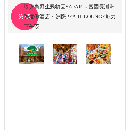
珍珠島野生動物園SAFARI - 富國長灘洲
第2天
際度假酒店 ~ 洲際PEARL LOUNGE魅力
下午茶
.