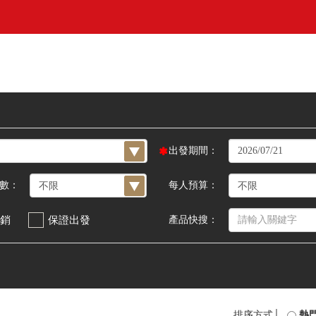
出發期間：
數：
每人預算：
銷
保證出發
產品快搜：
排序方式│
熱