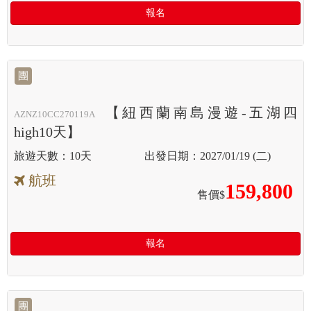
報名
團
【紐西蘭南島漫遊-五湖四
AZNZ10CC270119A
high10天】
10天
2027/01/19 (二)
航班
159,800
售價$
報名
團