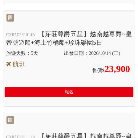
團
【芽莊尊爵五星】越南越尊爵~皇
CXR5D261014A
帝號遊船+海上竹桶船+珍珠樂園5日
5天
2026/10/14 (三)
航班
23,900
售價$
報名
團
【芽莊尊爵五星】越南越尊爵~皇
CXR5D261111A