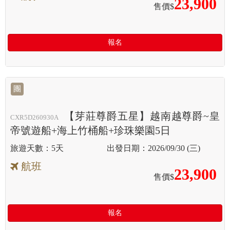
23,900
售價$
報名
團
【芽莊尊爵五星】越南越尊爵~皇
CXR5D260930A
帝號遊船+海上竹桶船+珍珠樂園5日
5天
2026/09/30 (三)
航班
23,900
售價$
報名