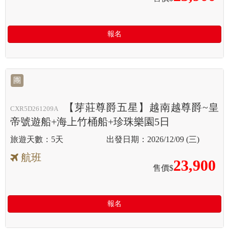
報名
團
【芽莊尊爵五星】越南越尊爵~皇
CXR5D261209A
帝號遊船+海上竹桶船+珍珠樂園5日
5天
2026/12/09 (三)
航班
23,900
售價$
報名