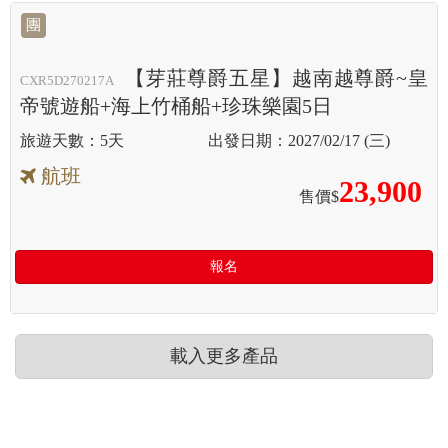
團
【芽莊尊爵五星】越南越尊爵~皇
CXR5D270217A
帝號遊船+海上竹桶船+珍珠樂園5日
5天
2027/02/17 (三)
航班
23,900
售價$
報名
載入更多產品