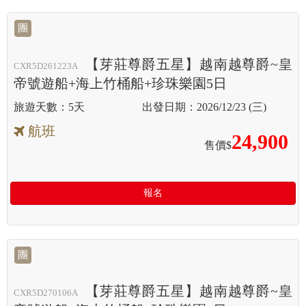
團
【芽莊尊爵五星】越南越尊爵~皇
CXR5D261223A
帝號遊船+海上竹桶船+珍珠樂園5日
5天
2026/12/23 (三)
航班
24,900
售價$
報名
團
【芽莊尊爵五星】越南越尊爵~皇
CXR5D270106A