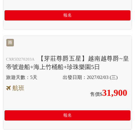
報名
團
【芽莊尊爵五星】越南越尊爵~皇
CXR5D270203A
帝號遊船+海上竹桶船+珍珠樂園5日
5天
2027/02/03 (三)
航班
31,900
售價$
報名