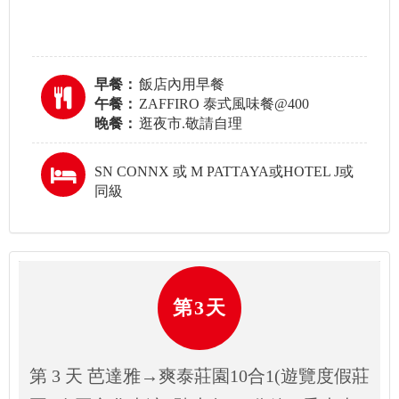
早餐：
飯店內用早餐
午餐：
ZAFFIRO 泰式風味餐@400
晚餐：
逛夜市.敬請自理
SN CONNX 或 M PATTAYA或HOTEL J或
同級
第3天
第 3 天 芭達雅→爽泰莊園10合1(遊覽度假莊