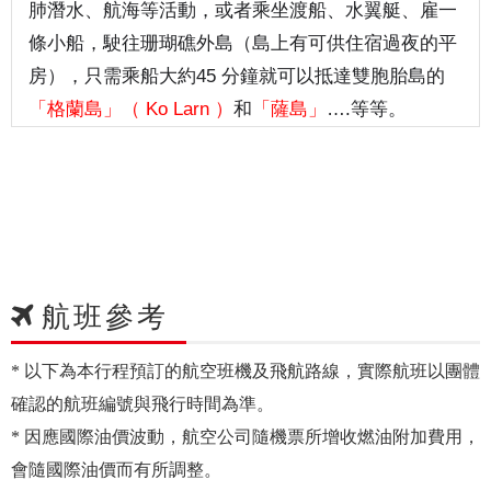
肺潛水、航海等活動，或者乘坐渡船、水翼艇、雇一
條小船，駛往珊瑚礁外島（島上有可供住宿過夜的平
房），只需乘船大約45 分鐘就可以抵達雙胞胎島的
「格蘭島」（ Ko Larn ）
和
「薩島」
….等等
。
航班參考
* 以下為本行程預訂的航空班機及飛航路線，實際航班以團體
確認的航班編號與飛行時間為準。
* 因應國際油價波動，航空公司隨機票所增收燃油附加費用，
會隨國際油價而有所調整。