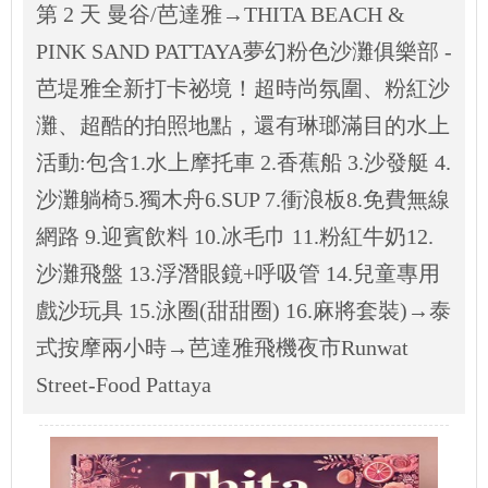
第 2 天 曼谷/芭達雅→THITA BEACH &
PINK SAND PATTAYA夢幻粉色沙灘俱樂部 -
芭堤雅全新打卡祕境！超時尚氛圍、粉紅沙
灘、超酷的拍照地點，還有琳瑯滿目的水上
活動:包含1.水上摩托車 2.香蕉船 3.沙發艇 4.
沙灘躺椅5.獨木舟6.SUP 7.衝浪板8.免費無線
網路 9.迎賓飲料 10.冰毛巾 11.粉紅牛奶12.
沙灘飛盤 13.浮潛眼鏡+呼吸管 14.兒童專用
戲沙玩具 15.泳圈(甜甜圈) 16.麻將套裝)→泰
式按摩兩小時→芭達雅飛機夜市Runwat
Street-Food Pattaya