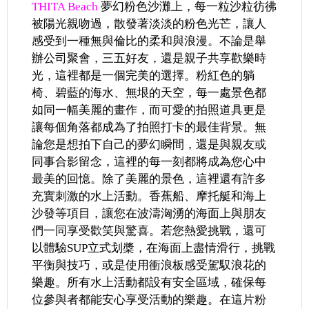
THITA Beach
夢幻粉色沙灘上，每一粒沙粒彷彿
被陽光親吻過，散發著淡淡的粉色光芒，讓人
感受到一種無與倫比的柔和與浪漫。不論是舉
辦公司聚會，三五好友，還是親子共享歡樂時
光，這裡都是一個完美的選擇。粉紅色的躺
椅、碧藍的海水、無垠的天空，每一處景色都
如同一幅美麗的畫作，而可愛的拍照道具更是
讓每個角落都成為了拍照打卡的最佳背景。無
論您是想拍下自己的夢幻瞬間，還是與親友或
同事合影留念，這裡的每一刻都將成為您心中
最美的回憶。除了美麗的景色，這裡還有許多
充實刺激的水上活動。香蕉船、摩托艇和海上
沙發等項目，讓您在波濤洶湧的海面上與朋友
們一同享受歡笑與驚喜。若您熱愛挑戰，還可
以體驗SUP立式划槳，在海面上盡情滑行，挑戰
平衡與技巧，或是使用衝浪板感受駕馭浪花的
樂趣。所有水上活動都設有安全區域，確保每
位參與者都能安心享受活動的樂趣。在這片粉