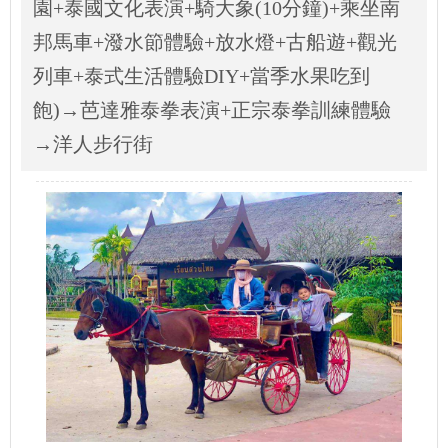
園+泰國文化表演+騎大象(10分鐘)+乘坐南
邦馬車+潑水節體驗+放水燈+古船遊+觀光
列車+泰式生活體驗DIY+當季水果吃到
飽)→芭達雅泰拳表演+正宗泰拳訓練體驗
→洋人步行街