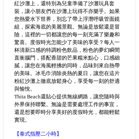
紅沙灘上，還特別為兒童準備了沙灘玩具套
裝，讓小朋友們在沙灘上玩得不亦樂乎。如果
您熱愛水下世界，別忘了帶上浮潛呼吸管面鏡
組，探索海底的美麗景觀。無論是放鬆還是冒
險，這裡的一切都讓您的每一刻充滿了樂趣和
驚喜。度假時光怎能少了美味的享受？每人一
杯清新口感的特調粉色飲品，粉色的夢幻瞬間
直衝腦門，搭配香甜的芒果糯米點心，口感細
膩，讓您在海風輕拂的同時，品味到來自熱帶
的美味。冰毛巾消除炎熱的夏日，讓您在這片
粉紅沙灘上徹底放鬆身心，享受每一刻的舒適
與愉悅。
Thita Beach
還貼心提供無線網路，讓您隨時與
外界保持聯繫。無論是需要處理工作的事宜，
還是想要即時分享美好的度假時光，都能輕鬆
實現。
【泰式指壓二小時】