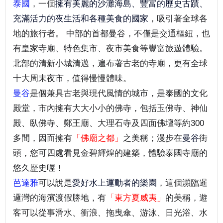
泰國
，一個
擁有美麗的沙灘海島、豐富的歷史古蹟、
充滿活力的夜生活和各種美食的國家
，吸引著全球各
地的旅行者。 中部的首都曼谷，不僅是交通樞紐，也
有皇家寺廟、特色集市、夜市美食等豐富旅遊體驗。
北部的清新小城清邁，遍布著古老的寺廟，更有全球
十大周末夜市，值得慢慢體味。
曼谷
是個兼具古老與現代風情的城市，是泰國的文化
殿堂，市內擁有大大小小的佛寺，包括玉佛寺、神仙
殿、臥佛寺、鄭王廟、大理石寺及四面佛壇等約300
多間，因而擁有
「佛廟之都」
之美稱；漫步在
曼谷
街
頭，您可四處看見金碧輝煌的建築，體驗泰國寺廟的
悠久歷史喔！
芭達雅
可以說是
愛好水上運動者的樂園
，這個瀕臨暹
邏灣的海濱渡假勝地，有
「東方夏威夷」
的美稱，遊
客可以從事滑水、衝浪、拖曳傘、游泳、日光浴、水