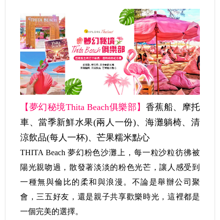
【夢幻秘境Thita Beach俱樂部】
香蕉船、摩托
車、當季新鮮水果(兩人一份)、海灘躺椅、清
涼飲品(每人一杯)、芒果糯米點心
THITA Beach 夢幻粉色沙灘上，每一粒沙粒彷彿被
陽光親吻過，散發著淡淡的粉色光芒，讓人感受到
一種無與倫比的柔和與浪漫。不論是舉辦公司聚
會，三五好友，還是親子共享歡樂時光，這裡都是
一個完美的選擇。