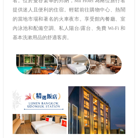
者。位於曼谷繁華的邦納，Mii Hotel 為兩位旅行者
提供迷人且便利的住宿。輕鬆前往購物中心、熱鬧
的當地市場和著名的火車夜市。享受館內餐廳、室
內泳池和配備空調、私人陽台/露台、免費 Wi-Fi 和
基本洗漱用品的舒適客房。