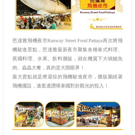
芭達雅飛機夜市Runway Street Food Pattaya再次將飛
機駛進景點，芭達雅最新夜市聚集各種泰式料理、
異國料理、水果、飲料攤販，就在機翼下大啖鱷魚
肉、蟲蟲大餐，真的是大開眼界！
最大賣點就是將退役的飛機駛進夜市，攤販圍繞著
飛機擺設，邊逛邊讚嘆泰國對於觀光的投入！