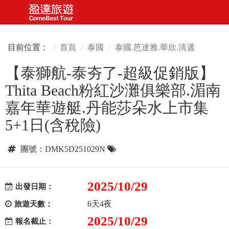
目前位置：
首頁
泰國
泰國.芭達雅.華欣.清邁
【泰獅航-泰夯了-超級促銷版】
Thita Beach粉紅沙灘俱樂部.湄南
嘉年華遊艇.丹能莎朵水上市集
5+1日(含稅險)
團號：DMK5D251029N
2025/10/29
出發日期：
6天4夜
旅遊天數：
2025/10/29
報名截止：