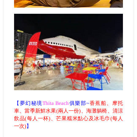
【夢幻秘境
Thita Beach
俱樂部
~
香蕉船、摩托
車、當季新鮮水果(
兩人一份)、海灘躺椅、清涼
飲品(
每人一杯
)
、芒果糯米點心及冰毛巾
(
每人
一次
)
】