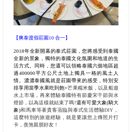
【爽泰渡假莊園10 合一】
2018
年全新開幕的泰式莊園，您將感受到泰國
全新的景象，獨特的泰國文化氛圍和地道的生
活方式。同時，您還可以領略泰國六個地區超
過400000平方公尺土地上獨具一格的風土人
情。濃濃泰國風就是莊園帶來的感受，特別安
排享用當季水果吃到飽+
芒果糯米飯，以及船遊
水上市場，再來體驗泰國特有節慶宋干節與水
燈節，以為這樣就結束了嗎?
還有可愛大象(騎大
象)
和馬車等著貴客蒞臨與泰式生活體驗DIY，
這麼特別的旅遊經驗，就是要讓您上傳照片打
卡，羨煞親朋好友！